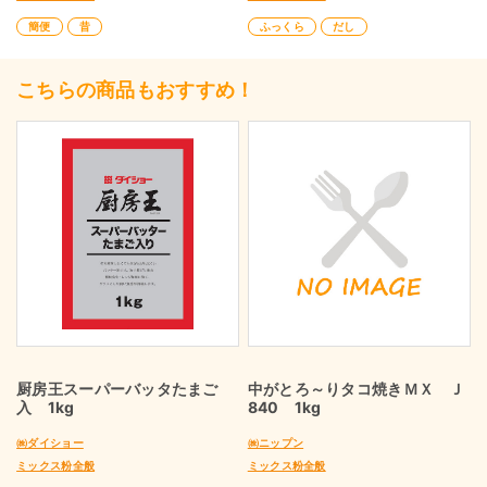
簡便
昔
ふっくら
だし
こちらの商品もおすすめ！
厨房王スーパーバッタたまご
中がとろ～りタコ焼きＭＸ Ｊ
入 1kg
840 1kg
㈱ダイショー
㈱ニップン
ミックス粉全般
ミックス粉全般