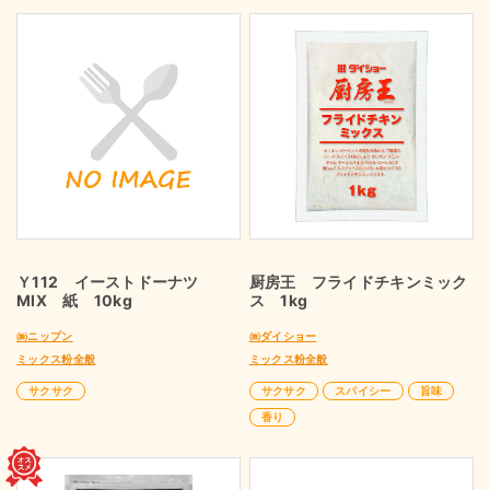
Ｙ112 イーストドーナツ
厨房王 フライドチキンミック
MIX 紙 10kg
ス 1kg
㈱ニップン
㈱ダイショー
ミックス粉全般
ミックス粉全般
サクサク
サクサク
スパイシー
旨味
香り