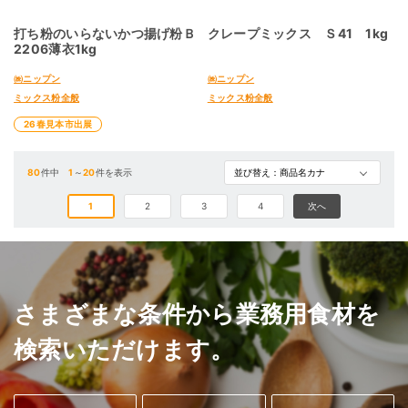
打ち粉のいらないかつ揚げ粉Ｂ
クレープミックス Ｓ41 1kg
2206薄衣1kg
㈱ニップン
㈱ニップン
ミックス粉全般
ミックス粉全般
26春見本市出展
80
件中
1
～
20
件を表示
1
2
3
4
次へ
さまざまな条件から業務用食材を
検索いただけます。