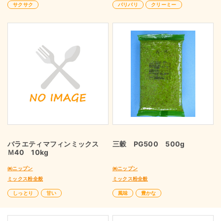
サクサク
パリパリ
クリーミー
バラエティマフィンミックス
三穀 PG500 500g
Ｍ40 10kg
㈱ニップン
㈱ニップン
ミックス粉全般
ミックス粉全般
しっとり
甘い
風味
豊かな