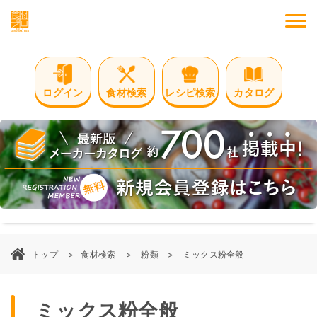
M
ログイン
食材検索
レシピ検索
カタログ
トップ
食材検索
粉類
ミックス粉全般
ミックス粉全般