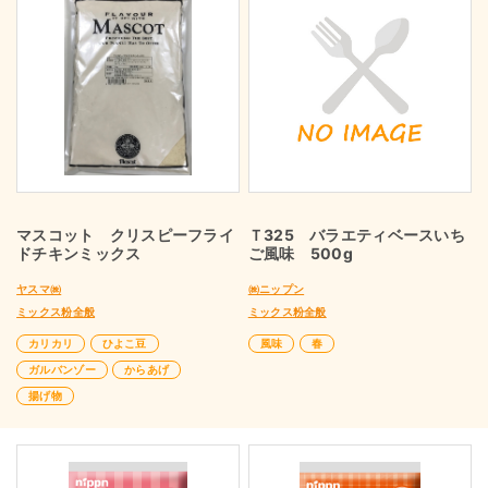
マスコット クリスピーフライ
Ｔ325 バラエティベースいち
ドチキンミックス
ご風味 500g
ヤスマ㈱
㈱ニップン
ミックス粉全般
ミックス粉全般
カリカリ
ひよこ豆
風味
春
ガルバンゾー
からあげ
揚げ物