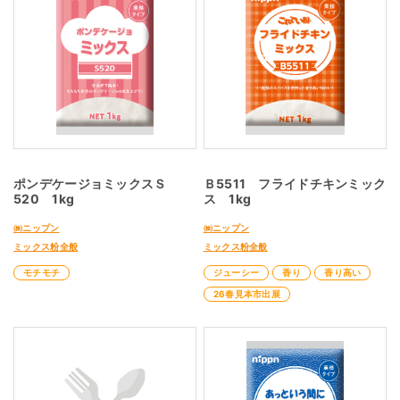
ポンデケージョミックスＳ
Ｂ5511 フライドチキンミック
520 1kg
ス 1kg
㈱ニップン
㈱ニップン
ミックス粉全般
ミックス粉全般
モチモチ
ジューシー
香り
香り高い
26春見本市出展