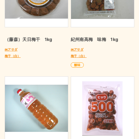
（藤森）天日梅干 1kg
紀州南高梅 味梅 1kg
㈱アサダ
㈱アサダ
梅干（白）
梅干（白）
酸味