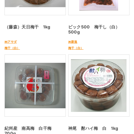
（藤森）天日梅干 1kg
ビック500 梅干し（白）
500g
㈱アサダ
㈱新進
梅干（白）
梅干（白）
紀州産 南高梅 白干梅
神尾 酎ハイ梅 白 1kg
700g