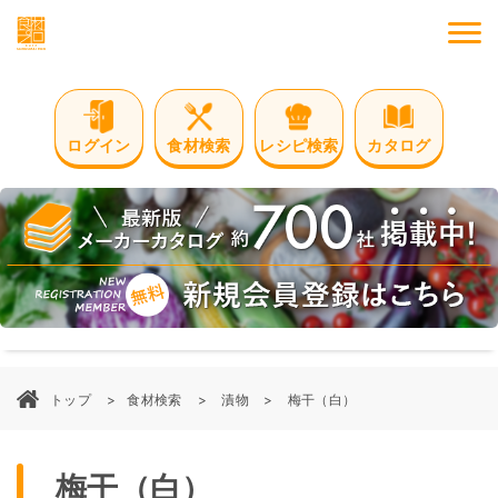
M
ログイン
食材検索
レシピ検索
カタログ
トップ
食材検索
漬物
梅干（白）
梅干（白）