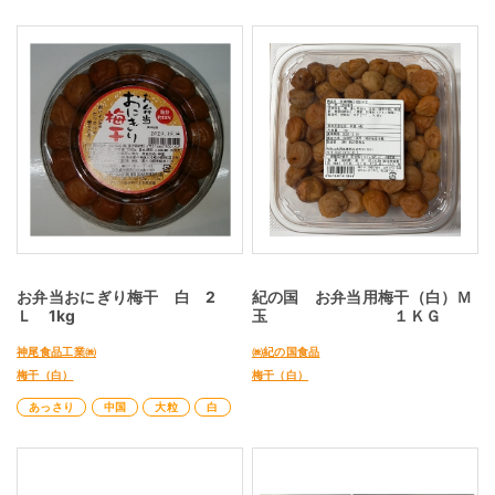
お弁当おにぎり梅干 白 2
紀の国 お弁当用梅干（白）Ｍ
Ｌ 1kg
玉 １ＫＧ
神尾食品工業㈱
㈱紀の国食品
梅干（白）
梅干（白）
あっさり
中国
大粒
白