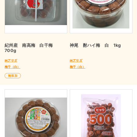
紀州産 南高梅 白干梅
神尾 酎ハイ梅 白 1kg
700g
㈱アサダ
㈱アサダ
梅干（白）
梅干（白）
無添加