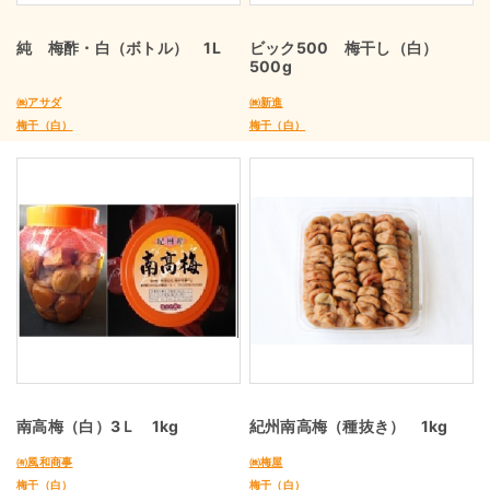
純 梅酢・白（ボトル） 1L
ビック500 梅干し（白）
500g
㈱アサダ
㈱新進
梅干（白）
梅干（白）
南高梅（白）3Ｌ 1kg
紀州南高梅（種抜き） 1kg
㈲風和商事
㈱梅屋
梅干（白）
梅干（白）