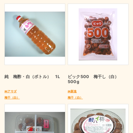
純 梅酢・白（ボトル） 1L
ビック500 梅干し（白）
500g
㈱アサダ
㈱新進
梅干（白）
梅干（白）