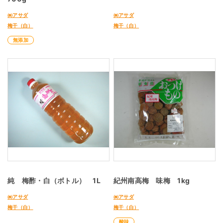
㈱アサダ
㈱アサダ
梅干（白）
梅干（白）
無添加
純 梅酢・白（ボトル） 1L
紀州南高梅 味梅 1kg
㈱アサダ
㈱アサダ
梅干（白）
梅干（白）
酸味