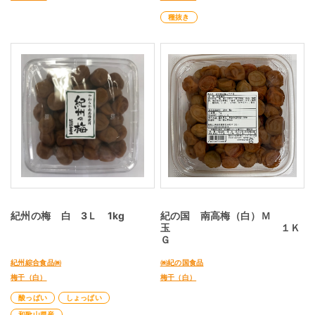
種抜き
紀州の梅 白 3Ｌ 1kg
紀の国 南高梅（白）Ｍ
玉 １Ｋ
Ｇ
紀州綜合食品㈱
㈱紀の国食品
梅干（白）
梅干（白）
酸っぱい
しょっぱい
和歌山県産