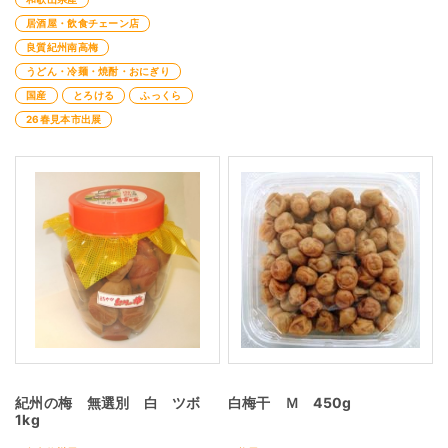
居酒屋・飲食チェーン店
良質紀州南高梅
うどん・冷麺・焼酎・おにぎり
国産
とろける
ふっくら
26春見本市出展
紀州の梅 無選別 白 ツボ
白梅干 Ｍ 450g
1kg