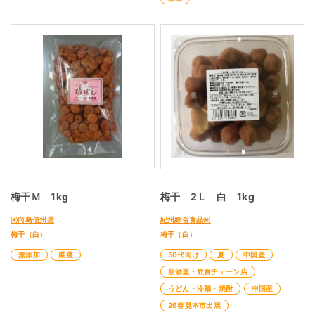
梅干Ｍ 1kg
梅干 2Ｌ 白 1kg
㈱向島信州屋
紀州綜合食品㈱
梅干（白）
梅干（白）
無添加
厳選
50代向け
夏
中国産
居酒屋・飲食チェーン店
うどん・冷麺・焼酎
中国産
26春見本市出展