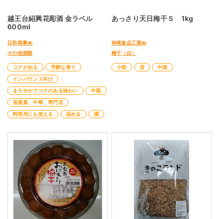
越王台紹興花彫酒 金ラベル
あっさり天日梅干Ｓ 1kg
600ml
日和商事㈱
神尾食品工業㈱
その他酒類
梅干（白）
コクがある
芳醇な香り
小粒
昔
中国
インバウンド向け
まろやかでコクのある味わい
中国
居酒屋、中華、専門店
料理用にも使える
温める
燗