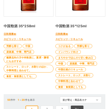
中国勁酒 35°258ml
中国勁酒 35°125ml
日和商事㈱
日和商事㈱
スピリッツ・リキュール
スピリッツ・リキュール
芳醇な香り
中国
コクがある
芳醇な香り
居酒屋、中華、専門店
インバウンド向け
健康志向の方や本格派に、宴席・贈答
まろやかでほんのり甘い飲み口
にもおすすめ
中国
居酒屋、中華、専門店
ストレート、ロック、水割りのほか、
中国伝統のリキュール
中華料理と合わせて。
ストレート、ロック、水割り
食前・食後酒としても。
中華料理と合わせて
食前・食後酒としても
55
件中
1
～
20
件を表示
1
2
3
次へ