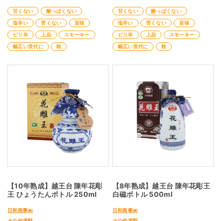
甘くない
酸っぱくない
甘くない
酸っぱくない
塩辛い
苦くない
旨味
塩辛い
苦くない
旨味
ピリ辛
上品
スモーキー
ピリ辛
上品
スモーキー
幅広い世代に
秋
幅広い世代に
秋
【10年熟成】越王台 陳年花彫
【8年熟成】越王台 陳年花彫王
王 ひょうたんボトル 250ml
白磁ボトル 500ml
日和商事㈱
日和商事㈱
その他酒類
その他酒類