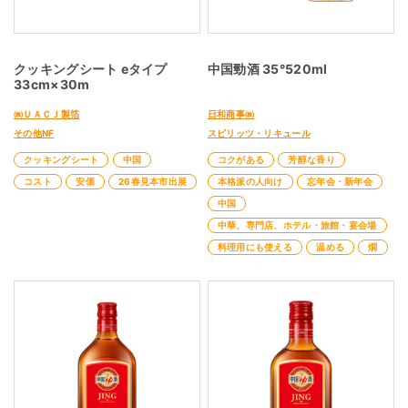
クッキングシート eタイプ
中国勁酒 35°520ml
33cm×30m
㈱ＵＡＣＪ製箔
日和商事㈱
その他NF
スピリッツ・リキュール
クッキングシート
中国
コクがある
芳醇な香り
コスト
安価
26春見本市出展
本格派の人向け
忘年会・新年会
中国
中華、専門店、ホテル・旅館・宴会場
料理用にも使える
温める
燗