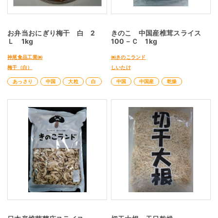
お弁当おにぎり梅干 白 2
きのこ 中国産椎茸スライス
Ｌ 1kg
100－Ｃ 1kg
神尾食品工業㈱
㈱きのこランド
梅干（白）
しいたけ
あっさり
中国
大粒
白
中国
中国産
乾燥