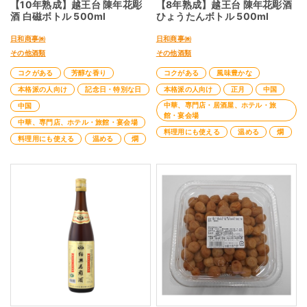
【10年熟成】越王台 陳年花彫
【8年熟成】越王台 陳年花彫酒
酒 白磁ボトル 500ml
ひょうたんボトル 500ml
日和商事㈱
日和商事㈱
その他酒類
その他酒類
コクがある
芳醇な香り
コクがある
風味豊かな
本格派の人向け
記念日・特別な日
本格派の人向け
正月
中国
中華、専門店・居酒屋、ホテル・旅
中国
館・宴会場
中華、専門店、ホテル・旅館・宴会場
料理用にも使える
温める
燗
料理用にも使える
温める
燗