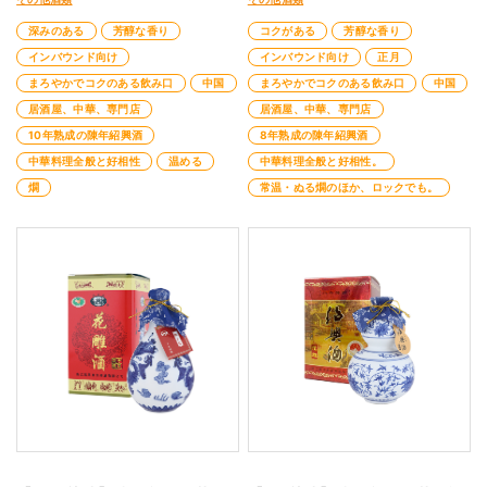
深みのある
芳醇な香り
コクがある
芳醇な香り
インバウンド向け
インバウンド向け
正月
まろやかでコクのある飲み口
中国
まろやかでコクのある飲み口
中国
居酒屋、中華、専門店
居酒屋、中華、専門店
10年熟成の陳年紹興酒
8年熟成の陳年紹興酒
中華料理全般と好相性
温める
中華料理全般と好相性。
燗
常温・ぬる燗のほか、ロックでも。