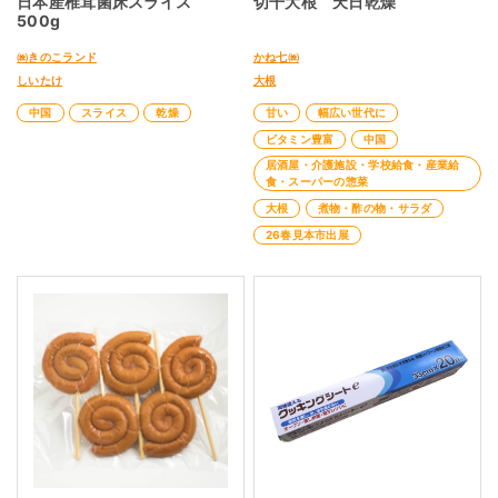
日本産椎茸菌床スライス
切干大根 天日乾燥
500g
㈱きのこランド
かね七㈱
しいたけ
大根
中国
スライス
乾燥
甘い
幅広い世代に
ビタミン豊富
中国
居酒屋・介護施設・学校給食・産業給
食・スーパーの惣菜
大根
煮物・酢の物・サラダ
26春見本市出展