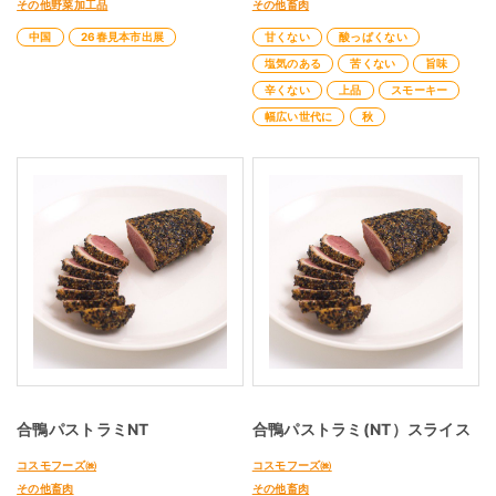
その他野菜加工品
その他畜肉
中国
26春見本市出展
甘くない
酸っぱくない
塩気のある
苦くない
旨味
辛くない
上品
スモーキー
幅広い世代に
秋
合鴨パストラミNT
合鴨パストラミ(NT）スライス
コスモフーズ㈱
コスモフーズ㈱
その他畜肉
その他畜肉