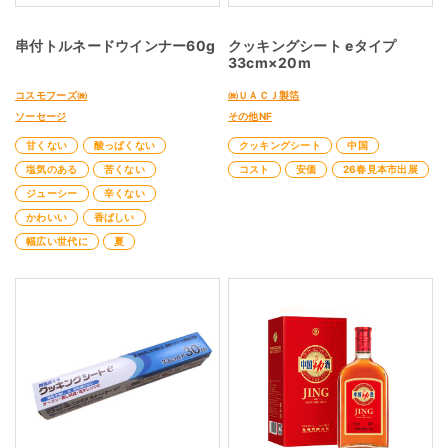
串付トルネードウインナー60g
クッキングシート eタイプ
33cm×20m
コスモフーズ㈱
㈱ＵＡＣＪ製箔
ソーセージ
その他NF
甘くない
酸っぱくない
クッキングシート
中国
塩気のある
苦くない
コスト
安価
26春見本市出展
ジューシー
辛くない
かわいい
香ばしい
幅広い世代に
夏