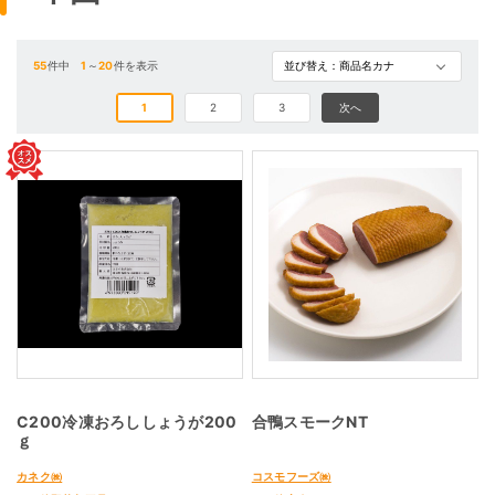
55
件中
1
～
20
件を表示
1
2
3
次へ
C200冷凍おろししょうが200
合鴨スモークNT
ｇ
カネク㈱
コスモフーズ㈱