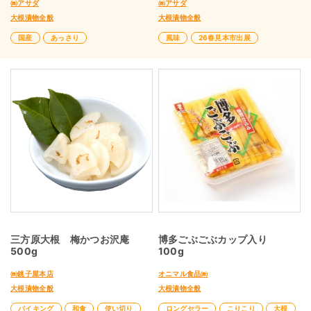
㈱アサダ
㈱アサダ
大根漬物全般
大根漬物全般
国産
あっさり
風味
26春見本市出展
三方原大根 梅かつお沢庵
博多ごぶごぶカップ入り
500g
100g
㈱銚子屋本店
オニマル食品㈱
大根漬物全般
大根漬物全般
バイキング
和食
使い切り
ロングセラー
こりこり
大根