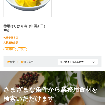
徳用はりはり漬（中国加工）
1kg
㈱銚子屋本店
大根漬物全般
中国産
だし
19
件中
1
～
19
件を表示
さまざまな条件から業務用食材を
検索いただけます。