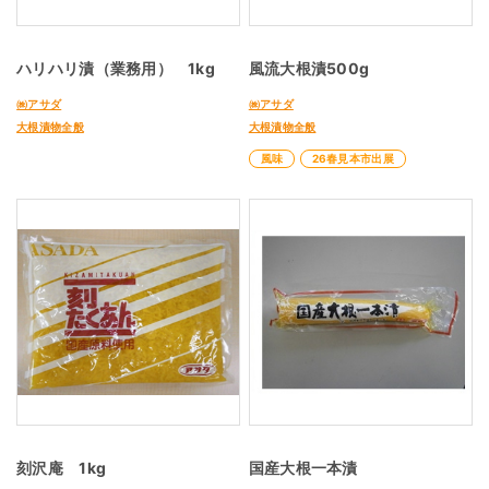
ハリハリ漬（業務用） 1kg
風流大根漬500g
㈱アサダ
㈱アサダ
大根漬物全般
大根漬物全般
風味
26春見本市出展
刻沢庵 1kg
国産大根一本漬