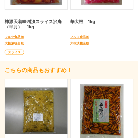
柿源天着味噌漬スライス沢庵
華大根 1kg
（半月） 1kg
マルツ食品㈱
マルツ食品㈱
大根漬物全般
大根漬物全般
スライス
こちらの商品もおすすめ！