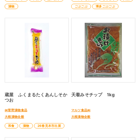
漬物
ごぶごぶ
博多ごぶごぶ
蔵屋 ふくまるたくあんしそか
天着みそチップ 1kg
つお
㈱菅野漬物食品
マルツ食品㈱
大根漬物全般
大根漬物全般
和食
漬物
26春見本市出展