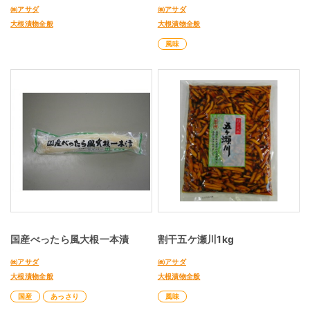
㈱アサダ
㈱アサダ
大根漬物全般
大根漬物全般
風味
国産べったら風大根一本漬
割干五ケ瀬川1kg
㈱アサダ
㈱アサダ
大根漬物全般
大根漬物全般
国産
あっさり
風味