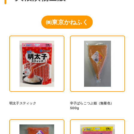
㈱東京かねふく
明太子スティック
辛子ばらこつぶ姫（無着色）
500g