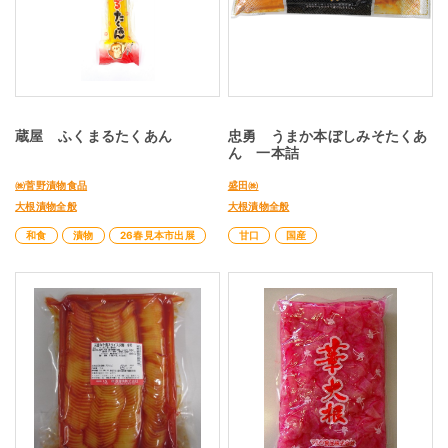
蔵屋 ふくまるたくあん
忠勇 うまか本ぼしみそたくあ
ん 一本詰
㈱菅野漬物食品
盛田㈱
大根漬物全般
大根漬物全般
和食
漬物
26春見本市出展
甘口
国産