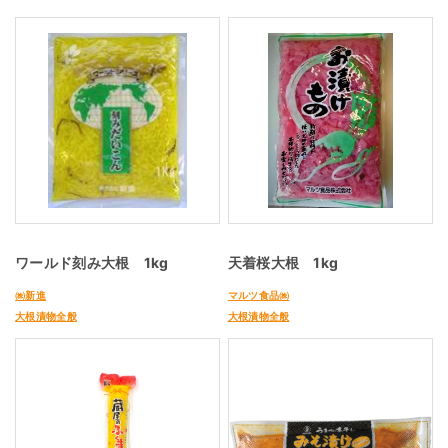
ワールド刻み大根 1kg
天着桜大根 1kg
㈱新進
マルツ食品㈱
大根漬物全般
大根漬物全般