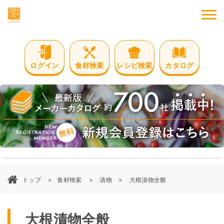
M
ログイン
食材検索
レシピ検索
カタログ
トップ
食材検索
漬物
大根漬物全般
大根漬物全般