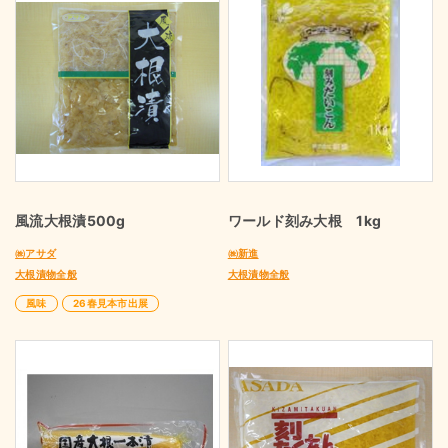
風流大根漬500g
ワールド刻み大根 1kg
㈱アサダ
㈱新進
大根漬物全般
大根漬物全般
風味
26春見本市出展