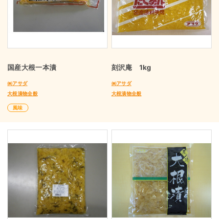
国産大根一本漬
刻沢庵 1kg
㈱アサダ
㈱アサダ
大根漬物全般
大根漬物全般
風味