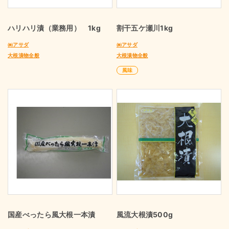
ハリハリ漬（業務用） 1kg
割干五ケ瀬川1kg
㈱アサダ
㈱アサダ
大根漬物全般
大根漬物全般
風味
国産べったら風大根一本漬
風流大根漬500g