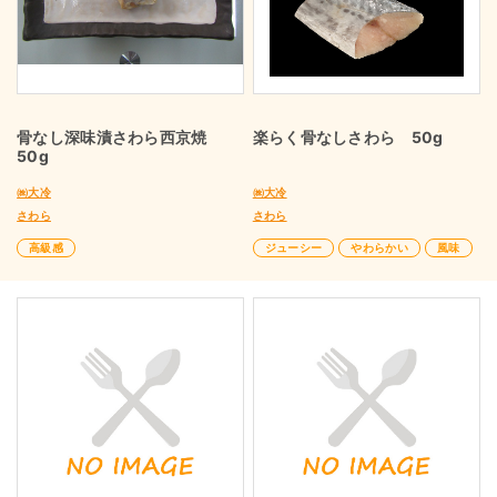
骨なし深味漬さわら西京焼
楽らく骨なしさわら 50g
50g
㈱大冷
㈱大冷
さわら
さわら
高級感
ジューシー
やわらかい
風味