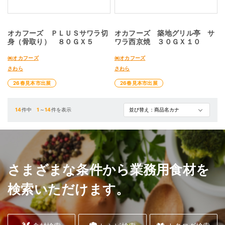
オカフーズ ＰＬＵＳサワラ切
オカフーズ 築地グリル亭 サ
身（骨取り） ８０ＧＸ５
ワラ西京焼 ３０ＧＸ１０
㈱オカフーズ
㈱オカフーズ
さわら
さわら
26春見本市出展
26春見本市出展
14
件中
1
～
14
件を表示
さまざまな条件から業務用食材を
検索いただけます。