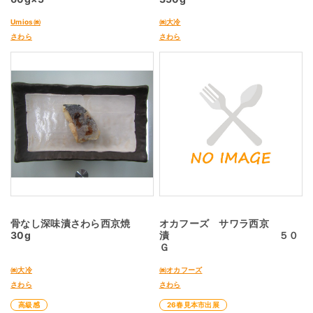
Umios㈱
㈱大冷
さわら
さわら
骨なし深味漬さわら西京焼
オカフーズ サワラ西京
30g
漬 ５０
Ｇ
㈱大冷
㈱オカフーズ
さわら
さわら
高級感
26春見本市出展