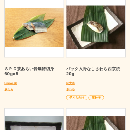
ＳＰＣ茶あらい骨無鰆切身
パック入骨なしさわら西京焼
60g×5
20g
Umios㈱
㈱大冷
さわら
さわら
子ども向け
高齢者