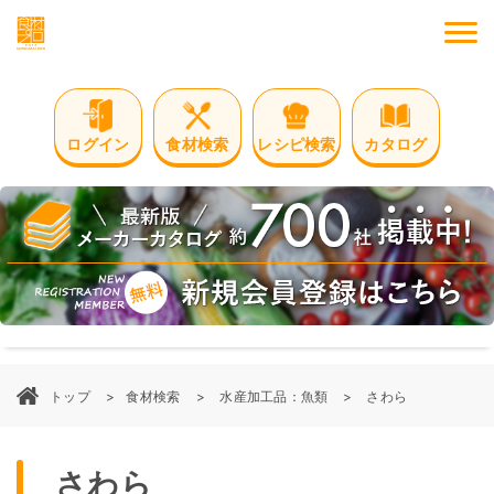
M
ログイン
食材検索
レシピ検索
カタログ
トップ
食材検索
水産加工品：魚類
さわら
さわら