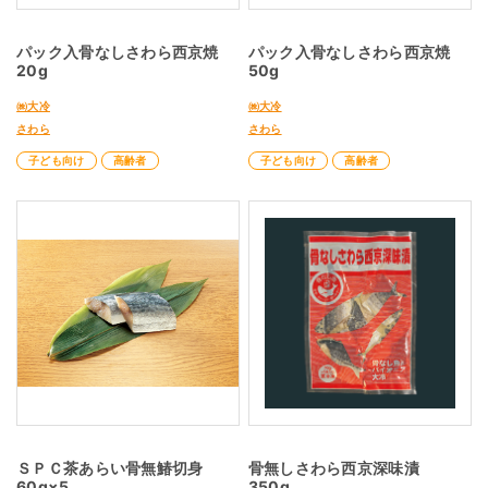
パック入骨なしさわら西京焼
パック入骨なしさわら西京焼
20g
50g
㈱大冷
㈱大冷
さわら
さわら
子ども向け
高齢者
子ども向け
高齢者
ＳＰＣ茶あらい骨無鰆切身
骨無しさわら西京深味漬
60g×5
350g