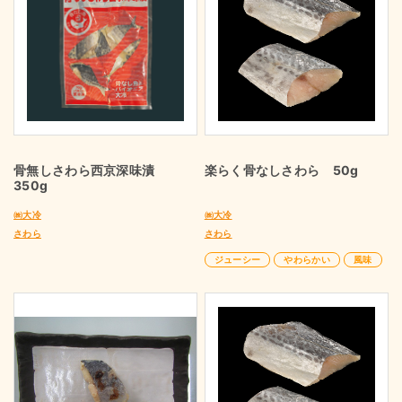
骨無しさわら西京深味漬
楽らく骨なしさわら 50g
350g
㈱大冷
㈱大冷
さわら
さわら
ジューシー
やわらかい
風味