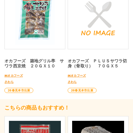
オカフーズ 築地グリル亭 サ
オカフーズ ＰＬＵＳサワラ切
ワラ西京焼 ２０ＧＸ１０
身（骨取り） ７０ＧＸ５
㈱オカフーズ
㈱オカフーズ
さわら
さわら
26春見本市出展
26春見本市出展
こちらの商品もおすすめ！