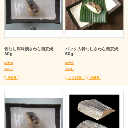
骨なし深味漬さわら西京焼
パック入骨なしさわら西京焼
30g
50g
㈱大冷
㈱大冷
さわら
さわら
高級感
子ども向け
高齢者