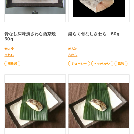
骨なし深味漬さわら西京焼
楽らく骨なしさわら 50g
50g
㈱大冷
㈱大冷
さわら
さわら
高級感
ジューシー
やわらかい
風味