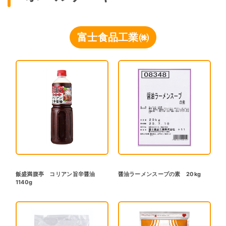
富士食品工業㈱
飯盛満腹亭 コリアン旨辛醤油
醤油ラーメンスープの素 20kg
1140g