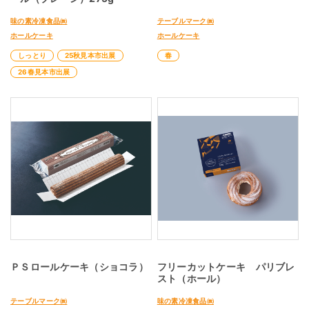
味の素冷凍食品㈱
テーブルマーク㈱
ホールケーキ
ホールケーキ
しっとり
25秋見本市出展
春
26春見本市出展
ＰＳロールケーキ（ショコラ）
フリーカットケーキ パリブレ
スト（ホール）
テーブルマーク㈱
味の素冷凍食品㈱