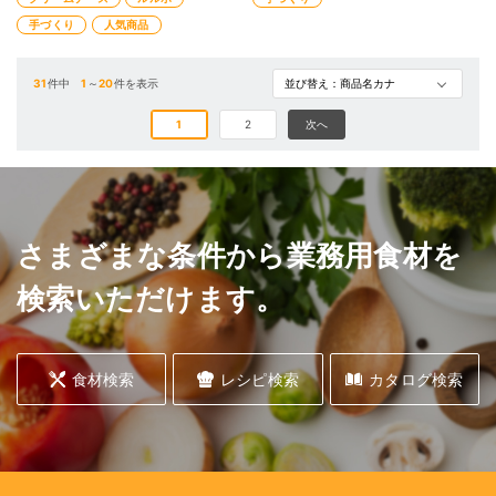
手づくり
人気商品
31
件中
1
～
20
件を表示
1
2
次へ
さまざまな条件から業務用食材を
検索いただけます。
食材検索
レシピ検索
カタログ検索