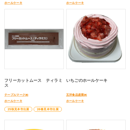
ホールケーキ
ホールケーキ
フリーカットムース ティラミ
いちごのホールケーキ
ス
テーブルマーク㈱
五洋食品産業㈱
ホールケーキ
ホールケーキ
25秋見本市出展
26春見本市出展