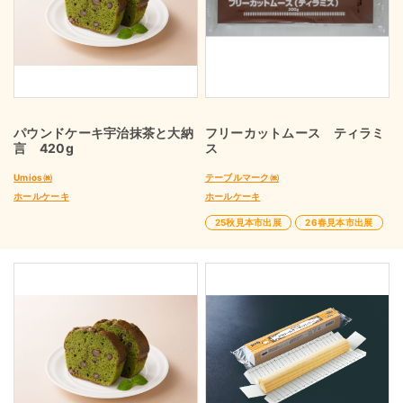
パウンドケーキ宇治抹茶と大納
フリーカットムース ティラミ
言 420g
ス
Umios㈱
テーブルマーク㈱
ホールケーキ
ホールケーキ
25秋見本市出展
26春見本市出展