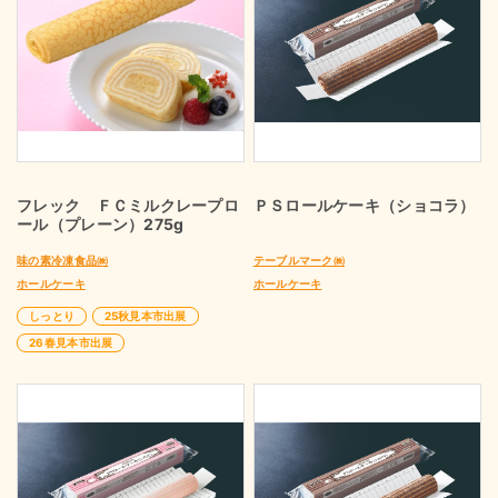
フレック ＦＣミルクレープロ
ＰＳロールケーキ（ショコラ）
ール（プレーン）275g
味の素冷凍食品㈱
テーブルマーク㈱
ホールケーキ
ホールケーキ
しっとり
25秋見本市出展
26春見本市出展