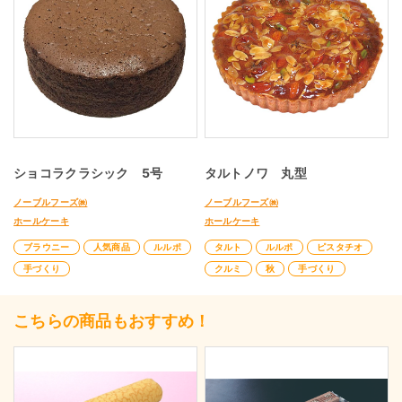
ショコラクラシック 5号
タルトノワ 丸型
ノーブルフーズ㈱
ノーブルフーズ㈱
ホールケーキ
ホールケーキ
ブラウニー
人気商品
ルルポ
タルト
ルルポ
ピスタチオ
手づくり
クルミ
秋
手づくり
こちらの商品もおすすめ！