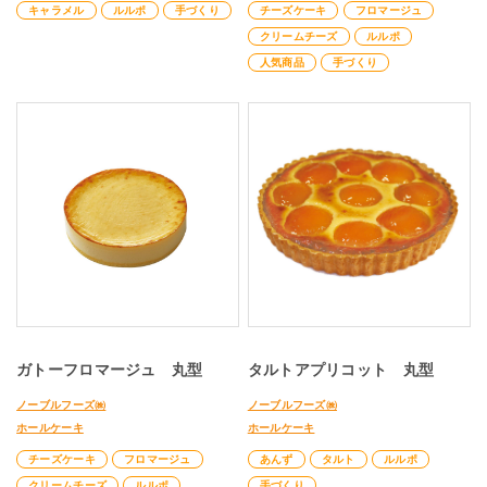
キャラメル
ルルポ
手づくり
チーズケーキ
フロマージュ
クリームチーズ
ルルポ
人気商品
手づくり
ガトーフロマージュ 丸型
タルトアプリコット 丸型
ノーブルフーズ㈱
ノーブルフーズ㈱
ホールケーキ
ホールケーキ
チーズケーキ
フロマージュ
あんず
タルト
ルルポ
クリームチーズ
ルルポ
手づくり