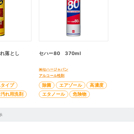
油汚れ落とし
セハー80 370ml
㈱セハージャパン
アルコール性剤
泡タイプ
除菌
エアゾール
高濃度
油汚れ用洗剤
エタノール
危険物
示