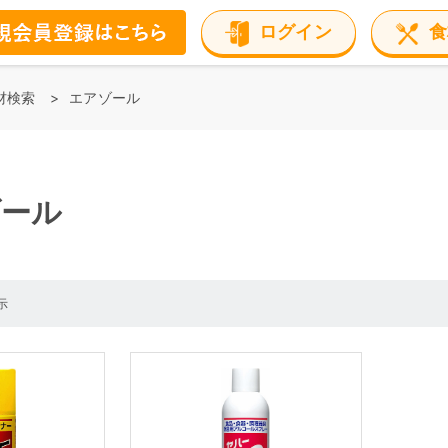
ログイン
食
材検索
エアゾール
ゾール
示