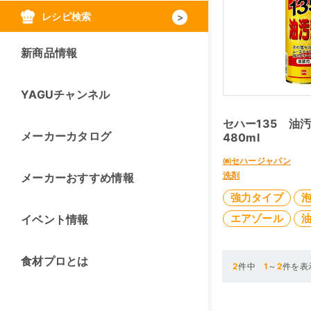
レシピ検索
新商品情報
YAGUチャンネル
セハー135 
メーカーカタログ
480ml
㈱セハージャパン
洗剤
メーカーおすすめ情報
強力タイプ
エアゾール
イベント情報
食材プロとは
2
件中
1
～
2
件を表