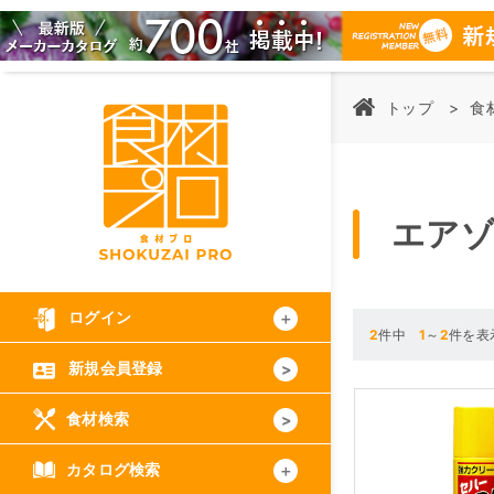
トップ
食
エア
ログイン
2
件中
1
～
2
件を表
新規会員登録
食材検索
カタログ検索