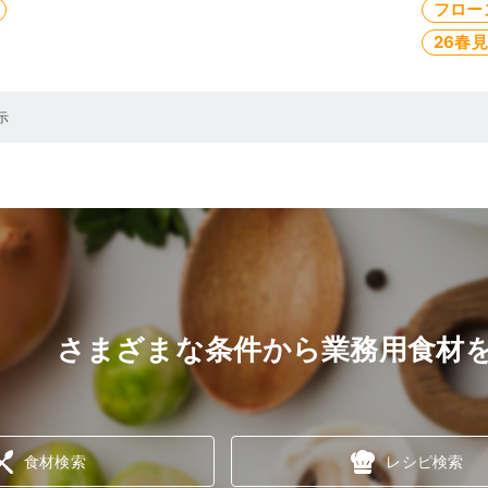
フロー
26春
示
さまざまな条件から業務用食材
食材検索
レシピ検索