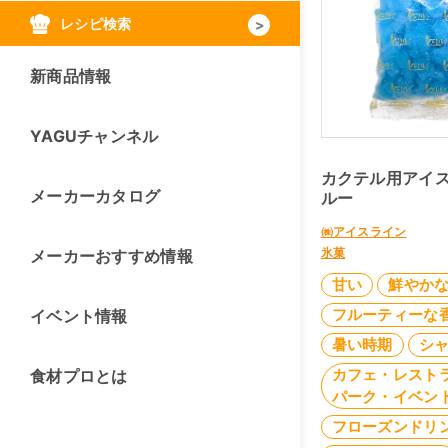
レシピ検索
新商品情報
YAGUチャンネル
カクテル用アイ
メーカーカタログ
ルー
㈱アイスライン
氷菓
メーカーおすすめ情報
甘い
鮮やか
フルーティーな
イベント情報
暑い時期
シ
カフェ・レスト
食材プロとは
パーク・イベン
フローズンドリ