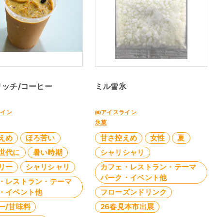
リッチ/コーヒー
ミル雪氷
ライン
㈱アイスライン
氷菓
えめ
ほろ苦い
甘さ控えめ
女性
夏
世代に
暑い時期
シャリシャリ
リー
シャリシャリ
カフェ・レストラン・テーマ
パーク・イベント他
・レストラン・テーマ
・イベント他
フローズンドリンク
ー/甘味料
26春見本市出展