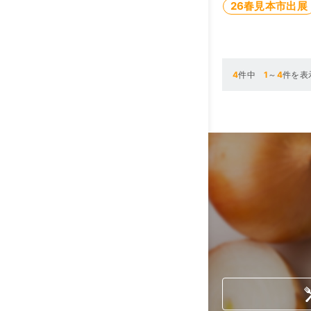
26春見本市出展
4
件中
1
～
4
件を表