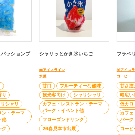
スパッションブ
シャリッとかき氷いちご
フラペ
㈱アイスライン
㈱アイス
氷菓
コーヒー
な
甘口
フルーティーな酸味
甘さ控
香り
観光客向け
シャリシャリ
幅広い
ャリシャリ
カフェ・レストラン・テーマ
低カロ
パーク・イベント他
ラン・テーマ
カフェ
ト他
フローズンドリンク
パーク
ンク
26春見本市出展
コーヒ