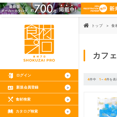
トップ
食
カフ
ログイン
4
件中
1
～
4
件を表
新規会員登録
食材検索
カタログ検索