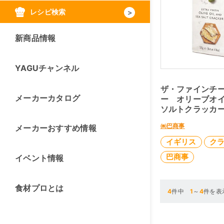
レシピ検索
新商品情報
YAGUチャンネル
ザ・ファインチ
メーカーカタログ
ー オリーブオイ
ソルトクラッカー
㈱巴商事
メーカーおすすめ情報
イギリス
ク
巴商事
イベント情報
食材プロとは
4
件中
1
～
4
件を表