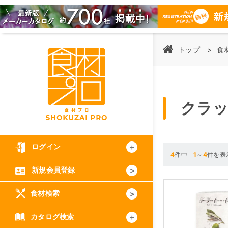
トップ
食
クラ
ログイン
4
件中
1
～
4
件を表
新規会員登録
食材検索
カタログ検索