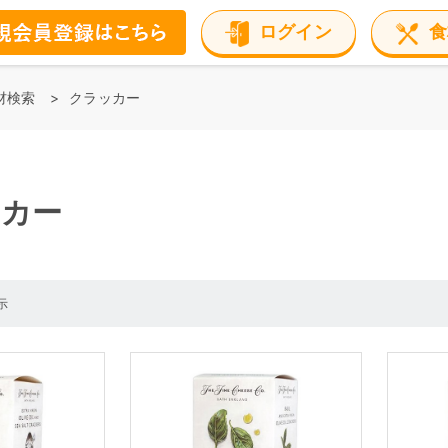
ログイン
食
材検索
クラッカー
ッカー
示