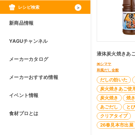
レシピ検索
新商品情報
YAGUチャンネル
液体炭火焼きあ
メーカーカタログ
㈱シマヤ
和風だし全般
メーカーおすすめ情報
だしの効いた
炭火焼きあご使
イベント情報
炭火焼き
焼
あごだし
と
食材プロとは
クリアタイプ
26春見本市出展