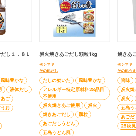
ごだし１．８Ｌ
炭火焼きあごだし顆粒1kg
焼きあご
㈱シマヤ
㈱シマヤ
その他だし
その他う
風味豊かな
だしの効いた
風味豊かな
旨味
用
液体だし
アレルギー特定原材料28品目
炭火焼
不使用
きあご
炭火
炭火焼きあご使用
炭火
びうお
五島う
焼きあごだし
顆粒
あごだ
あごだしうどん
25秋
五島うどん風