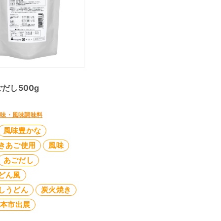
だし500g
ま味・風味調味料
風味豊かな
きあご使用
風味
あごだし
どん風
しうどん
炭火焼き
見本市出展