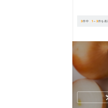
3
件中
1
～
3
件を表