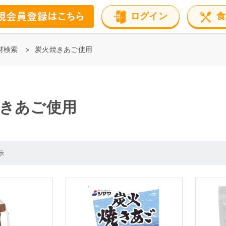
ログイン
食
材検索
炭火焼きあご使用
きあご使用
示