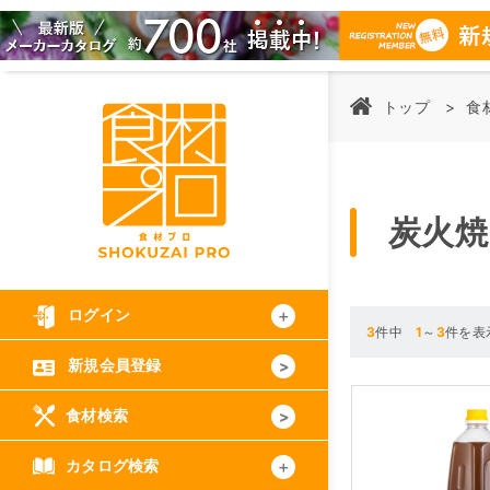
トップ
食
炭火焼
ログイン
3
件中
1
～
3
件を表
新規会員登録
食材検索
カタログ検索