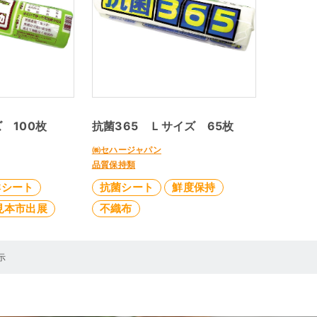
 100枚
抗菌365 Ｌサイズ 65枚
㈱セハージャパン
品質保持類
鮮シート
抗菌シート
鮮度保持
見本市出展
不織布
示