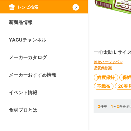
レシピ検索
新商品情報
YAGUチャンネル
一心太助Ｌサイズ
メーカーカタログ
㈱セハージャパン
品質保持類
メーカーおすすめ情報
鮮度保持
保
不織布
26春
イベント情報
2
件中
1
～
2
件を表
食材プロとは