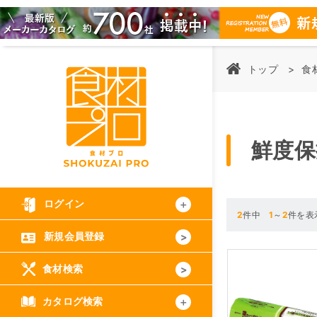
トップ
食
鮮度保
ログイン
2
件中
1
～
2
件を表
新規会員登録
食材検索
カタログ検索