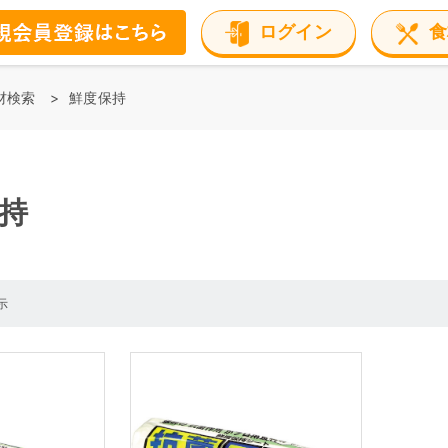
ログイン
食
材検索
鮮度保持
持
示