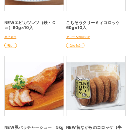
NEWエビカツレツ（鉄・Ｃ
ごちそうクリーミィコロッケ
ａ）60g×10入
60g×10入
エビカツ
クリームコロッケ
軽い
なめらか
NEW豚バラチャーシュー 5kg
NEW昔ながらのコロッケ（牛