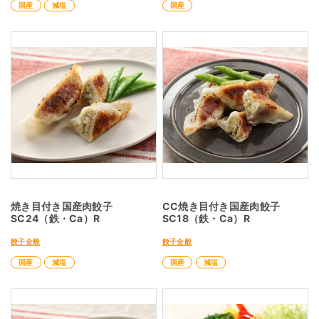
国産
減塩
国産
焼き目付き国産肉餃子
CC焼き目付き国産肉餃子
SC24（鉄・Ca）R
SC18（鉄・Ca）R
餃子全般
餃子全般
国産
減塩
国産
減塩