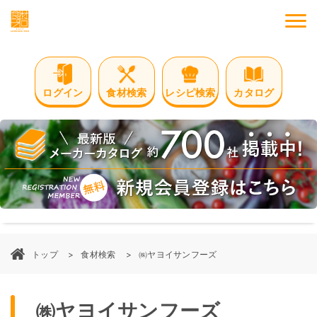
M
ログイン
食材検索
レシピ検索
カタログ
トップ
食材検索
㈱ヤヨイサンフーズ
㈱ヤヨイサンフーズ