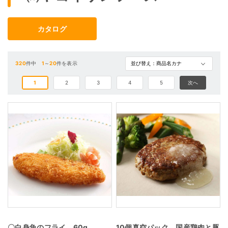
カタログ
320
件中
1
～
20
件を表示
1
2
3
4
5
次へ
〇白身魚のフライ 60g
10個真空パック 国産鶏肉と豚