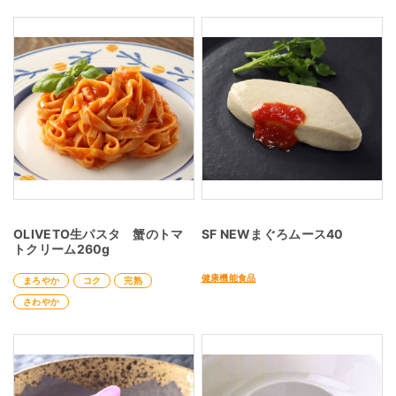
OLIVETO生パスタ 蟹のトマ
SF NEWまぐろムース40
トクリーム260g
健康機能食品
まろやか
コク
完熟
さわやか