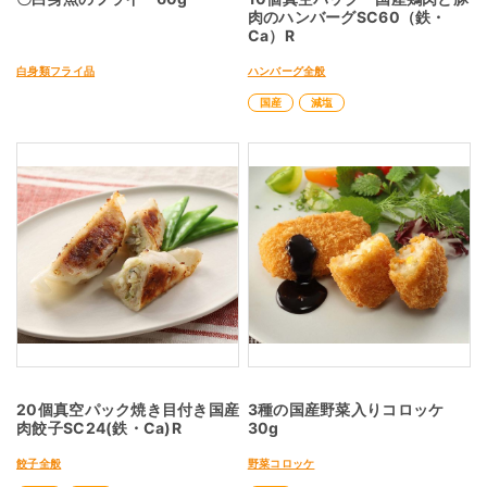
肉のハンバーグSC60（鉄・
Ca）R
白身類フライ品
ハンバーグ全般
国産
減塩
20個真空パック焼き目付き国産
3種の国産野菜入りコロッケ
肉餃子SC24(鉄・Ca)R
30g
餃子全般
野菜コロッケ