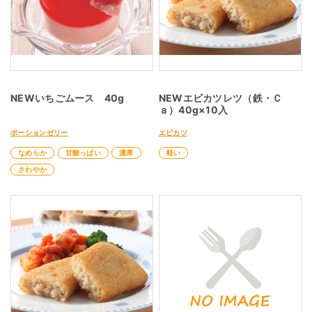
NEWいちごムース 40g
NEWエビカツレツ（鉄・Ｃ
ａ）40g×10入
ポーションゼリー
エビカツ
なめらか
甘酸っぱい
濃厚
軽い
さわやか