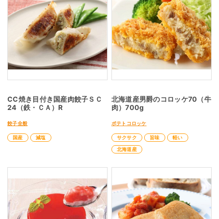
CC焼き目付き国産肉餃子ＳＣ
北海道産男爵のコロッケ70（牛
24（鉄・ＣＡ）R
肉）700g
餃子全般
ポテトコロッケ
国産
減塩
サクサク
旨味
軽い
北海道産