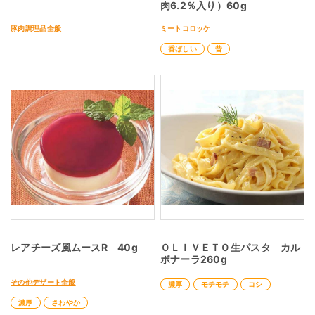
肉6.2％入り）60g
豚肉調理品全般
ミートコロッケ
香ばしい
昔
レアチーズ風ムースR 40g
ＯＬＩＶＥＴＯ生パスタ カル
ボナーラ260g
その他デザート全般
濃厚
モチモチ
コシ
濃厚
さわやか