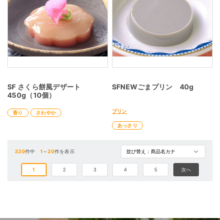
SF さくら餅風デザート
SFNEWごまプリン 40g
450g（10個）
プリン
香り
さわやか
あっさり
320
件中
1
～
20
件を表示
1
2
3
4
5
次へ