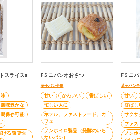
トスライスa
Fミニパンオおさつ
Fミニ
菓子パン全般
菓子パン
旨味
甘い
かわいい
香ばしい
甘い
風味豊かな
忙しい人に
香ばし
長期保存可能
ホテル、ファストフード、カ
サクサ
フェ
ン
ファス
ノンホイロ製品（発酵のいら
省ける簡便性
ノンホ
ないパン）
プ）
ないパ