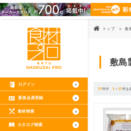
トップ
食
敷島
ログイン
17
件中
1
～
17
件を
新規会員登録
食材検索
カタログ検索