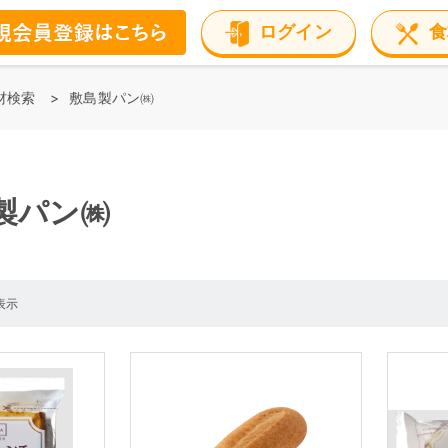
ログイン
食
材検索
敷島製パン㈱
製パン㈱
表示