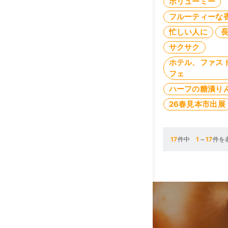
ボリューミー
フルーティーな
忙しい人に
サクサク
ホテル、ファス
フェ
ハーフの糖漬り
26春見本市出展
17
件中
1
～
17
件を