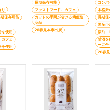
長期保存可能
コンパ
香り
ファストフード、カフェ
本格派
長期保存可能
カットの手間が省ける簡便性
長期保
商品
国産小
26春見本市出展
粉を使用
宿泊、
、カフェ
甘酒を
ーに合
粉を使用
26春