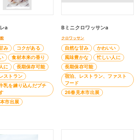
レa
Bミニクロワッサンa
全般
クロワッサン
甘み
コクがある
自然な甘み
かわいい
い
食材本来の香り
風味豊かな
忙しい人に
人に
長期保存可能
長期保存可能
レストラン
宿泊、レストラン、ファスト
フード
牛乳を練り込んだプチ
す
26春見本市出展
見本市出展