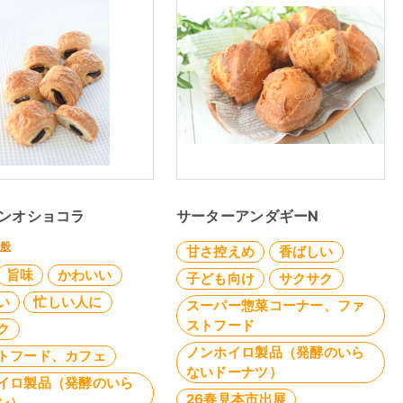
パンオショコラ
サーターアンダギーN
全般
甘さ控えめ
香ばしい
旨味
かわいい
子ども向け
サクサク
い
忙しい人に
スーパー惣菜コーナー、ファ
ストフード
ク
ノンホイロ製品（発酵のいら
トフード、カフェ
ないドーナツ）
イロ製品（発酵のいら
26春見本市出展
ン）