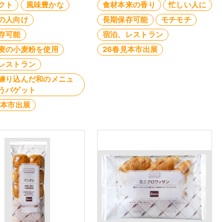
クト
風味豊かな
食材本来の香り
忙しい人に
の人向け
長期保存可能
モチモチ
存可能
宿泊、レストラン
麦の小麦粉を使用
26春見本市出展
レストラン
練り込んだ和のメニュ
うバゲット
見本市出展