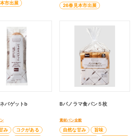
見本市出展
26春見本市出展
ネバゲットb
Bパノラマ食パン５枚
パン
素材パン全般
甘み
コクがある
自然な甘み
旨味