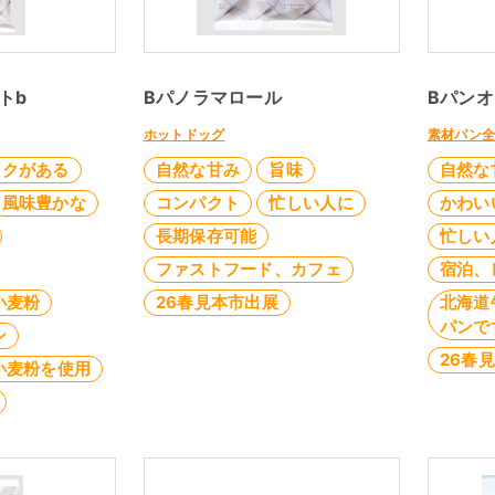
トb
Bパノラマロール
Bパンオ
ホットドッグ
素材パン
コクがある
自然な甘み
旨味
自然な
風味豊かな
コンパクト
忙しい人に
かわい
長期保存可能
忙しい
ファストフード、カフェ
宿泊、
小麦粉
26春見本市出展
北海道
パンで
ン
26春
小麦粉を使用