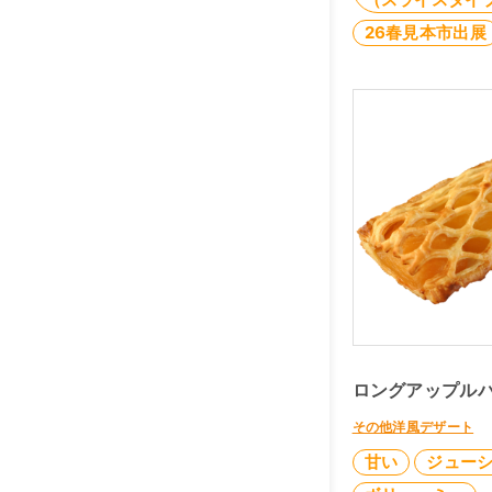
26春見本市出展
ロングアップルパ
その他洋風デザート
甘い
ジュー