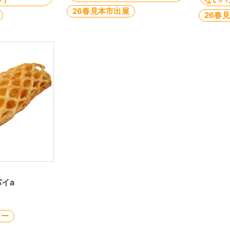
26春見本市出展
26春
イa
シー