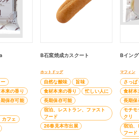
a
B石窯焼成カスクート
Bイン
ホットドッグ
マフィン
シー
自然な酸味
旨味
さっぱ
材本来の香り
食材本来の香り
忙しい人に
食材本
長期保存可能
長期保存可能
長期保
宿泊、レストラン、ファスト
モチモ
フード
クリ
、カフェ
26春見本市出展
宿泊、
フード