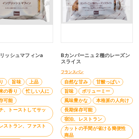
グリッシュマフィンa
Bカンパーニュ２種のレーズン
スライス
フランスパン
り
旨味
上品
自然な甘み
甘酸っぱい
来の香り
忙しい人に
旨味
ボリューミー
存可能
風味豊かな
本格派の人向け
チ、トーストしてサッ
長期保存可能
宿泊、レストラン
レストラン、ファスト
カットの手間が省ける簡便性
商品