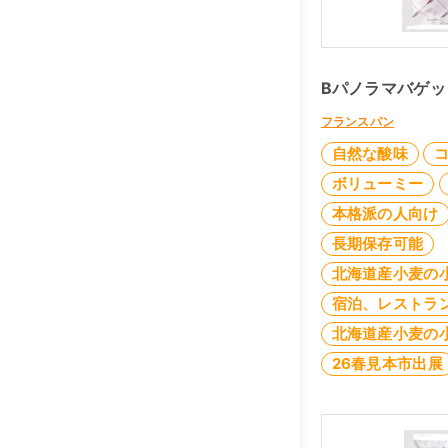
Bパノラマバゲッ
フランスパン
自然な酸味
ボリューミー
本格派の人向け
長期保存可能
北海道産小麦の
宿泊、レストラ
北海道産小麦の
26春見本市出展