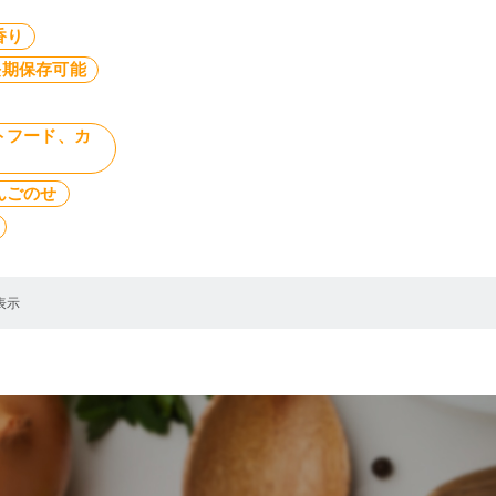
香り
長期保存可能
トフード、カ
んごのせ
表示