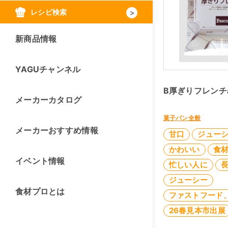
レシピ検索
新商品情報
YAGUチャンネル
B厚ぎりフレンチ
メーカーカタログ
菓子パン全般
メーカーおすすめ情報
甘口
ジュー
かわいい
食
イベント情報
忙しい人に
ジューシー
食材プロとは
ファストフード
26春見本市出展