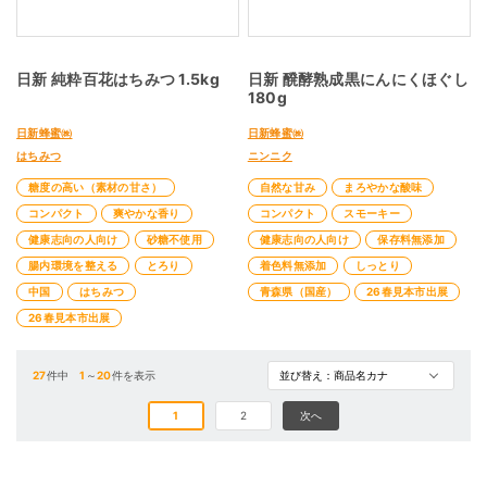
日新 純粋百花はちみつ 1.5kg
日新 醗酵熟成黒にんにくほぐし
180g
日新蜂蜜㈱
日新蜂蜜㈱
はちみつ
ニンニク
糖度の高い（素材の甘さ）
自然な甘み
まろやかな酸味
コンパクト
爽やかな香り
コンパクト
スモーキー
健康志向の人向け
砂糖不使用
健康志向の人向け
保存料無添加
腸内環境を整える
とろり
着色料無添加
しっとり
中国
はちみつ
青森県（国産）
26春見本市出展
26春見本市出展
27
件中
1
～
20
件を表示
1
2
次へ