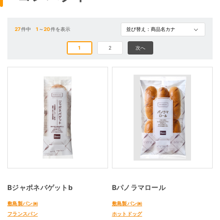
27
件中
1
～
20
件を表示
1
2
次へ
Bジャポネバゲットb
Bパノラマロール
敷島製パン㈱
敷島製パン㈱
フランスパン
ホットドッグ