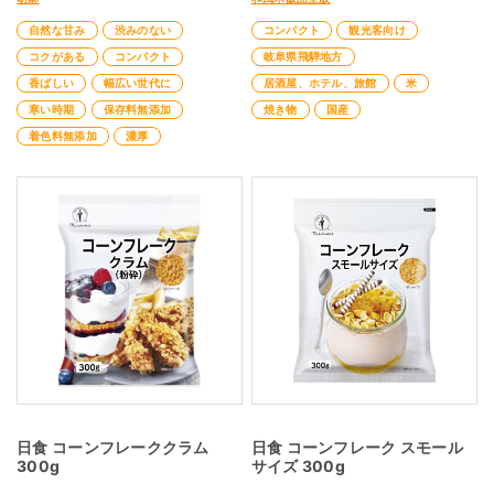
自然な甘み
渋みのない
コンパクト
観光客向け
コクがある
コンパクト
岐阜県飛騨地方
香ばしい
幅広い世代に
居酒屋、ホテル、旅館
米
寒い時期
保存料無添加
焼き物
国産
着色料無添加
濃厚
日食 コーンフレーククラム
日食 コーンフレーク スモール
300g
サイズ 300g