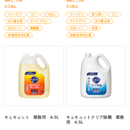
そうめん
そうめん
コンパクト
コシ
そうめん
コンパクト
香り高い
コシ
ゆで置き用
テイクアウト
テイクアウト
ゆで置き用
のびにくい
梅紫蘇
のびにくい
抹茶
26春見本市出展
26春見本市出展
キュキュット 業務用 4.5L
キュキュットクリア除菌 業務
用 4.5L