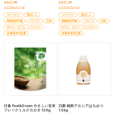
カルビー㈱
カルビー㈱
シリアルフレーク
シリアルフレーク
コンパクト
香ばしい
コンパクト
香ばしい
長期保存可能
パリパリ
日本
長期保存可能
パリパリ
日本
ホテル、カフェ、レストラン
ホテル、カフェ、レストラン
26春見本市出展
26春見本市出展
日食 Feel&Green やさしい玄米
日新 純粋アカシアはちみつ
フレークミルクカカオ 120g
1.5kg