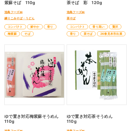
紫蘇そば 110g
茶そば 彩 120g
池島フーズ㈱
池島フーズ㈱
練りこみそば・うどん
茶そば
コンパクト
鮮やか
香り
コンパクト
香り高い
贅沢
梅紫蘇
そば
香り
茶そば
26春見本市出展
ゆで置き対応梅紫蘇そうめん
ゆで置き対応茶そうめん
110g
110g
池島フーズ㈱
池島フーズ㈱