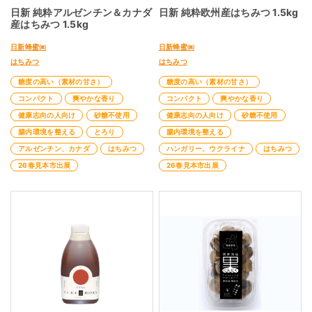
日新 純粋アルゼンチン＆カナダ
日新 純粋欧州産はちみつ 1.5kg
産はちみつ 1.5kg
日新蜂蜜㈱
日新蜂蜜㈱
はちみつ
はちみつ
糖度の高い（素材の甘さ）
糖度の高い（素材の甘さ）
コンパクト
爽やかな香り
コンパクト
爽やかな香り
健康志向の人向け
砂糖不使用
健康志向の人向け
砂糖不使用
腸内環境を整える
とろり
腸内環境を整える
アルゼンチン、カナダ
はちみつ
ハンガリー、ウクライナ
はちみつ
26春見本市出展
26春見本市出展