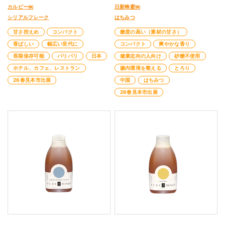
カルビー㈱
日新蜂蜜㈱
シリアルフレーク
はちみつ
甘さ控えめ
コンパクト
糖度の高い（素材の甘さ）
香ばしい
幅広い世代に
コンパクト
爽やかな香り
長期保存可能
パリパリ
日本
健康志向の人向け
砂糖不使用
ホテル、カフェ、レストラン
腸内環境を整える
とろり
26春見本市出展
中国
はちみつ
26春見本市出展