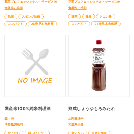
花王プロフェッショナル・サービス㈱
花王プロフェッショナル・サービス㈱
食器洗い洗剤
食器洗い洗剤
除菌
スポンジ除菌
除菌
除臭
クエン酸
コンパクト
26春見本市出展
コンパクト
26春見本市出展
国産米100%純米料理酒
熟成しょうゆもろみたれ
盛田㈱
正田醤油㈱
清酒風調味料
和風系全般
甘くない
酸っぱくない
甘くない
自然な酸味