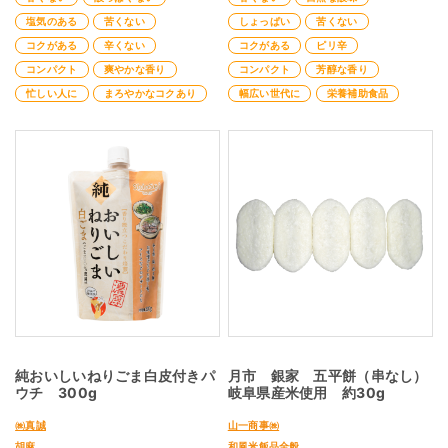
塩気のある
苦くない
しょっぱい
苦くない
コクがある
辛くない
コクがある
ピリ辛
コンパクト
爽やかな香り
コンパクト
芳醇な香り
忙しい人に
まろやかなコクあり
幅広い世代に
栄養補助食品
純おいしいねりごま白皮付きパ
月市 銀家 五平餅（串なし）
ウチ 300g
岐阜県産米使用 約30g
㈱真誠
山一商事㈱
胡麻
和風米飯品全般