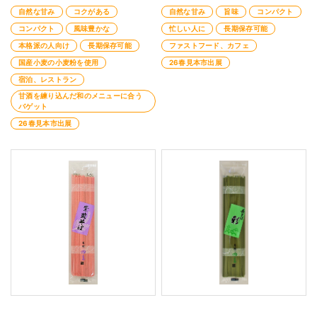
自然な甘み
コクがある
自然な甘み
旨味
コンパクト
コンパクト
風味豊かな
忙しい人に
長期保存可能
本格派の人向け
長期保存可能
ファストフード、カフェ
国産小麦の小麦粉を使用
26春見本市出展
宿泊、レストラン
甘酒を練り込んだ和のメニューに合う
バゲット
26春見本市出展