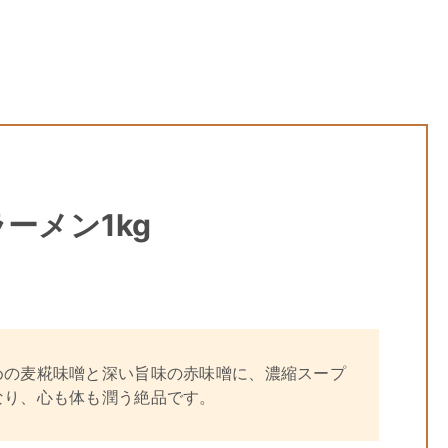
ーメン1kg
めの麦糀味噌と深い旨味の赤味噌に、濃縮スープ
なり、心も体も潤う絶品です。