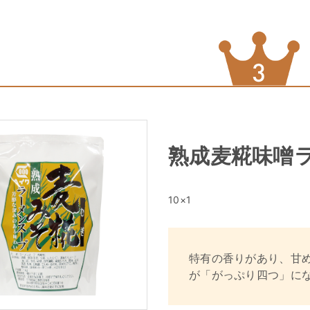
熟成麦糀味噌ラ
10×1
特有の香りがあり、甘
が「がっぷり四つ」に