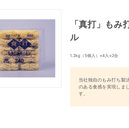
「真打」もみ打
ル
1.2kg（5個入）×4入×2合
当社独自のもみ打ち製
のある食感を実現しま
す。