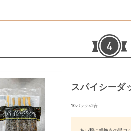
スパイシーダ
10パック×2合
あい鴨に粗挽きの黒コ