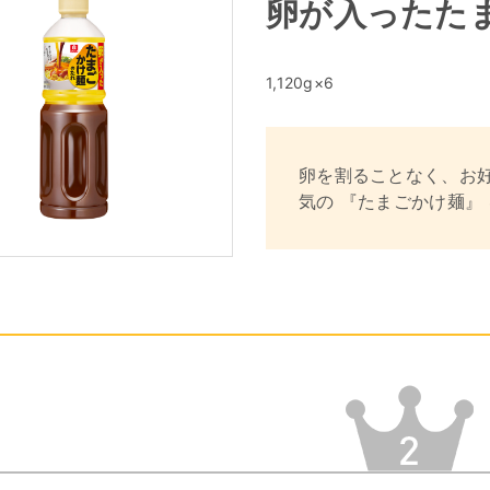
卵が入ったた
1,120g×6
卵を割ることなく、お
気の 『たまごかけ麺』