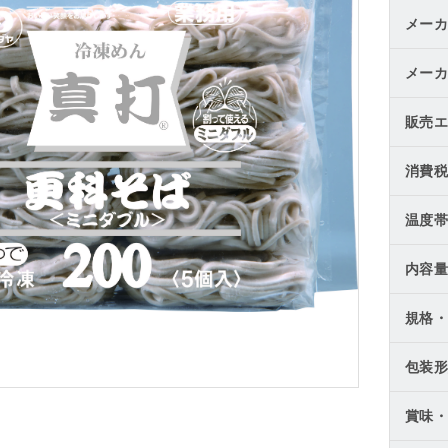
メーカ
メーカ
販売エ
消費税
温度帯
内容量
規格・
包装形
賞味・