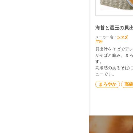
海苔と温玉の貝
メーカー名：
シマダ
ヤ㈱
貝出汁をそばでア
がそばと絡み、ま
す。
高級感のあるそば
ューです。
まろやか
高