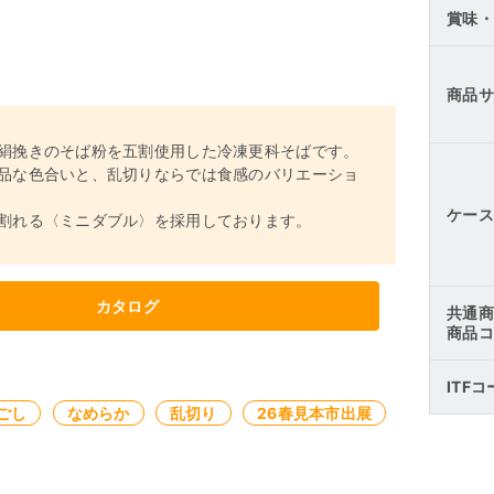
賞味・
商品サ
絹挽きのそば粉を五割使用した冷凍更科そばです。
品な色合いと、乱切りならでは食感のバリエーショ
ケース
割れる〈ミニダブル〉を採用しております。
カタログ
共通商
商品コ
ITF
ごし
なめらか
乱切り
26春見本市出展