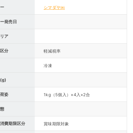
ー
シマダヤ㈱
ー発売日
リア
区分
軽減税率
冷凍
(g)
荷姿
1kg（5個入）×4入×2合
態
消費期限区分
賞味期限対象