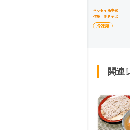
キッセイ商事㈱
信州・更科そば
冷凍麺
関連