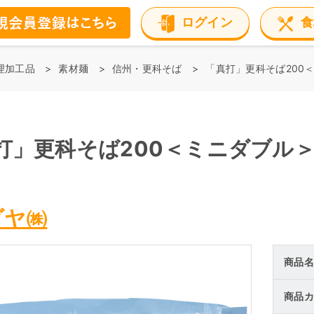
ログイン
食
理加工品
素材麺
信州・更科そば
「真打」更科そば200
打」更科そば200＜ミニダブル
ダヤ㈱
商品名
商品カ