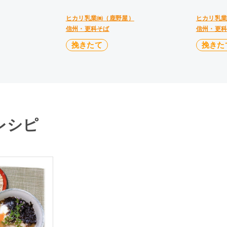
ヒカリ乳業㈱（鹿野屋）
ヒカリ乳
信州・更科そば
信州・更
挽きたて
挽きた
レシピ