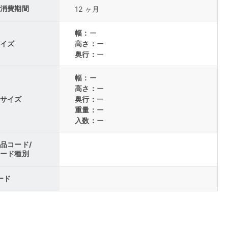
消費期間
12 ヶ月
幅：
ー
イズ
高さ：
ー
奥行：
ー
幅：
ー
高さ：
ー
サイズ
奥行：
ー
重量：
ー
入数：
ー
品コード/
ード種別
コード