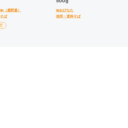
500g
業㈱（鹿野屋）
㈱おびなた
科そば
信州・更科そば
て