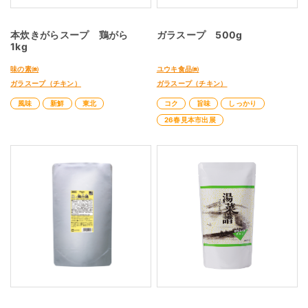
本炊きがらスープ 鶏がら
ガラスープ 500g
1kg
味の素㈱
ユウキ食品㈱
ガラスープ（チキン）
ガラスープ（チキン）
風味
新鮮
東北
コク
旨味
しっかり
26春見本市出展