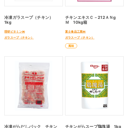
冷凍ガラスープ（チキン）
チキンエキスＣ－212ＡＮg
1kg
Ｍ 10kg箱
理研ビタミン㈱
富士食品工業㈱
ガラスープ（チキン）
ガラスープ（チキン）
風味
冷凍がらだしパック チキン
チキンがらスープ鶏塊湯 1kg