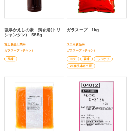
強厚かえしの素 鶏香湯(トリ
ガラスープ 1kg
シャンタン) 555g
富士食品工業㈱
ユウキ食品㈱
ガラスープ（チキン）
ガラスープ（チキン）
風味
コク
旨味
しっかり
26春見本市出展