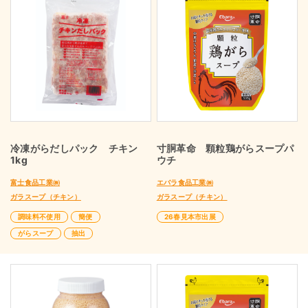
冷凍がらだしパック チキン
寸胴革命 顆粒鶏がらスープパ
1kg
ウチ
富士食品工業㈱
エバラ食品工業㈱
ガラスープ（チキン）
ガラスープ（チキン）
調味料不使用
簡便
26春見本市出展
がらスープ
抽出