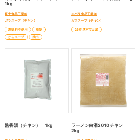
1kg
富士食品工業㈱
エバラ食品工業㈱
ガラスープ（チキン）
ガラスープ（チキン）
調味料不使用
簡便
26春見本市出展
がらスープ
抽出
熟香湯（チキン） 1kg
ラーメン白湯2010チキン
2kg