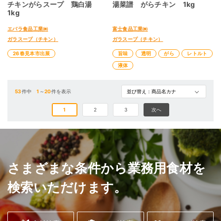
チキンがらスープ 鶏白湯
湯菜譜 がらチキン 1kg
1kg
エバラ食品工業㈱
富士食品工業㈱
ガラスープ（チキン）
ガラスープ（チキン）
26春見本市出展
旨味
透明
がら
レトルト
液体
53
件中
1
～
20
件を表示
1
2
3
次へ
さまざまな条件から業務用食材を
検索いただけます。