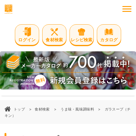
M
ログイン
食材検索
レシピ検索
カタログ
トップ
食材検索
うま味・風味調味料
ガラスープ（チ
キン）