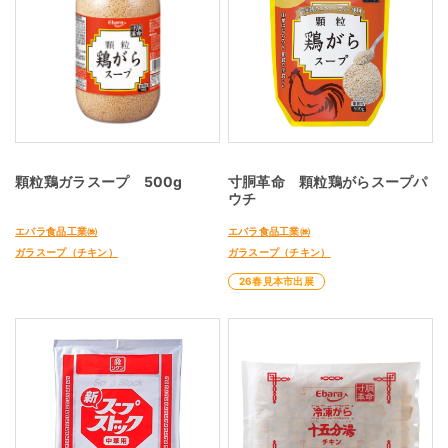
顆粒鶏ガラスープ 500g
寸胴革命 顆粒鶏がらスープパ
ウチ
エバラ食品工業㈱
エバラ食品工業㈱
ガラスープ（チキン）
ガラスープ（チキン）
26春見本市出展