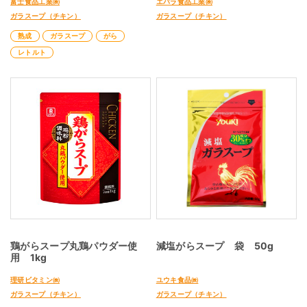
富士食品工業㈱
エバラ食品工業㈱
ガラスープ（チキン）
ガラスープ（チキン）
熟成
ガラスープ
がら
レトルト
鶏がらスープ丸鶏パウダー使
減塩がらスープ 袋 50g
用 1kg
理研ビタミン㈱
ユウキ食品㈱
ガラスープ（チキン）
ガラスープ（チキン）