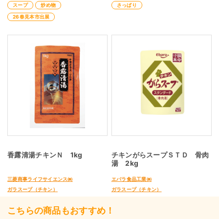
スープ
炒め物
さっぱり
26春見本市出展
香露清湯チキンＮ 1kg
チキンがらスープＳＴＤ 骨肉
湯 2kg
三菱商事ライフサイエンス㈱
エバラ食品工業㈱
ガラスープ（チキン）
ガラスープ（チキン）
こちらの商品もおすすめ！