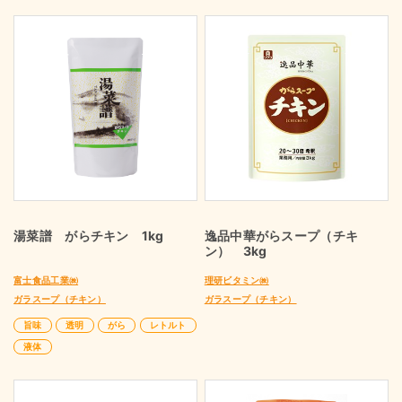
湯菜譜 がらチキン 1kg
逸品中華がらスープ（チキ
ン） 3kg
富士食品工業㈱
理研ビタミン㈱
ガラスープ（チキン）
ガラスープ（チキン）
旨味
透明
がら
レトルト
液体