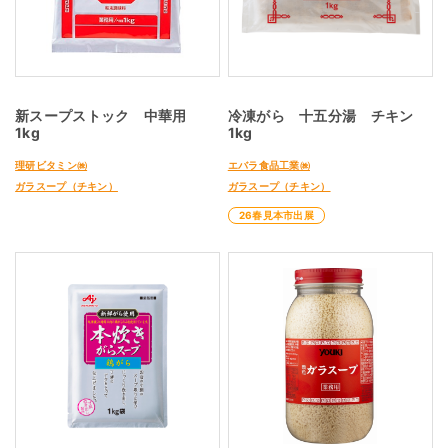
新スープストック 中華用
冷凍がら 十五分湯 チキン
1kg
1kg
理研ビタミン㈱
エバラ食品工業㈱
ガラスープ（チキン）
ガラスープ（チキン）
26春見本市出展