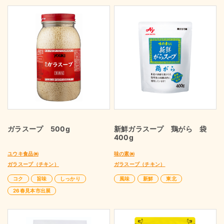
ガラスープ 500g
新鮮ガラスープ 鶏がら 袋
400g
ユウキ食品㈱
味の素㈱
ガラスープ（チキン）
ガラスープ（チキン）
コク
旨味
しっかり
風味
新鮮
東北
26春見本市出展