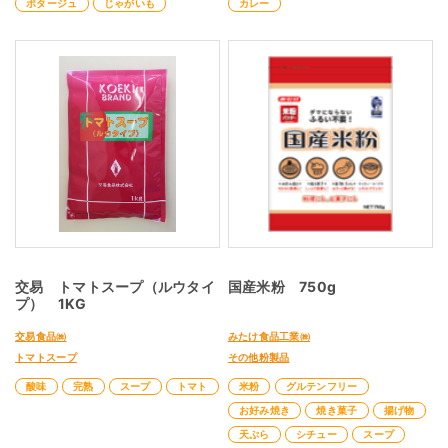
ポタージュ
じゃがいも
カレー
交易 トマトスープ（ルウタイ
国産米粉 750g
プ） 1KG
交易食品㈱
みたけ食品工業㈱
トマトスープ
その他粉製品
酸味
完熟
スープ
トマト
米粉
グルテンフリー
お好み焼き
焼き菓子
揚げ物
天ぷら
シチュー
スープ