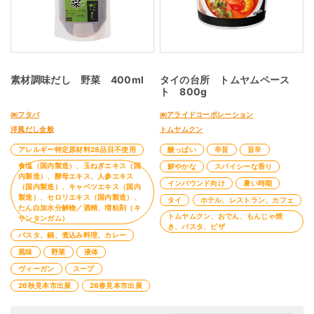
素材調味だし 野菜 400ml
タイの台所 トムヤムペース
ト 800g
㈱フタバ
㈱アライドコーポレーション
洋風だし全般
トムヤムクン
アレルギー特定原材料28品目不使用
酸っぱい
辛旨
旨辛
食塩（国内製造）、玉ねぎエキス（国
鮮やかな
スパイシーな香り
内製造）、酵母エキス、人参エキス
インバウンド向け
暑い時期
（国内製造）、キャベツエキス（国内
製造）、セロリエキス（国内製造）、
タイ
ホテル、レストラン、カフェ
たん白加水分解物／酒精、増粘剤（キ
トムヤムクン、おでん、もんじゃ焼
サンタンガム）
き、パスタ、ピザ
パスタ、鍋、煮込み料理、カレー
風味
野菜
液体
ヴィーガン
スープ
26秋見本市出展
26春見本市出展