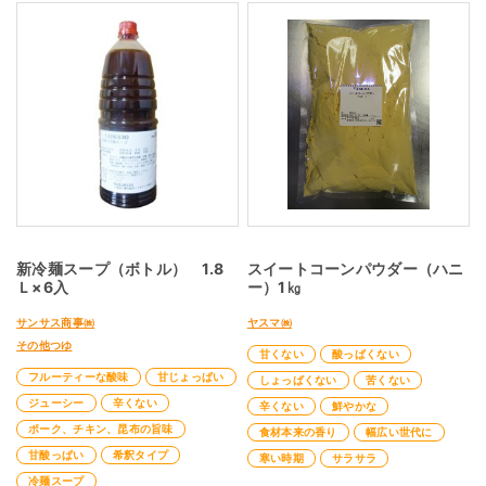
新冷麺スープ（ボトル） 1.8
スイートコーンパウダー（ハニ
Ｌ×6入
ー）1㎏
サンサス商事㈱
ヤスマ㈱
その他つゆ
甘くない
酸っぱくない
フルーティーな酸味
甘じょっぱい
しょっぱくない
苦くない
ジューシー
辛くない
辛くない
鮮やかな
ポーク、チキン、昆布の旨味
食材本来の香り
幅広い世代に
甘酸っぱい
希釈タイプ
寒い時期
サラサラ
冷麺スープ