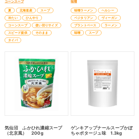
コーンスープ
味噌
夏
北海道産
スープ
味噌ラーメン
ヘルシー
冷たい
ひんやり
ベジタリアン
ヴィーガン
コーンスープ
使い切りサイズ
プラントベース
ラーメン
スピード提供
そのまま
味噌
スープ
タイパ
気仙沼 ふかひれ濃縮スープ
ゲンキアップナールスープかぼ
（北京風） 200g
ちゃポタージュ味 1.3kg