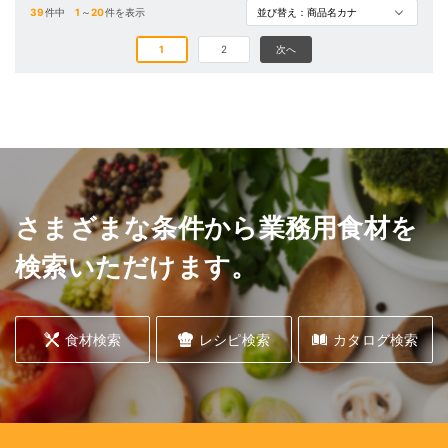
39
件中
1
～
20
件を表示
1
2
次へ
さまざまな条件から業務用食材を
検索いただけます。
食材検索
レシピ検索
カタログ検索