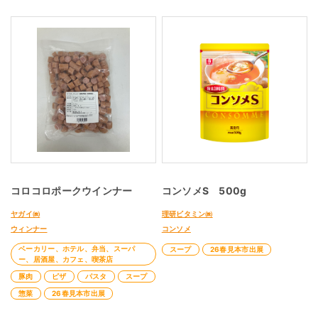
コロコロポークウインナー
コンソメS 500g
ヤガイ㈱
理研ビタミン㈱
ウィンナー
コンソメ
ベーカリー、ホテル、弁当、スーパ
スープ
26春見本市出展
ー、居酒屋、カフェ、喫茶店
豚肉
ピザ
パスタ
スープ
惣菜
26春見本市出展