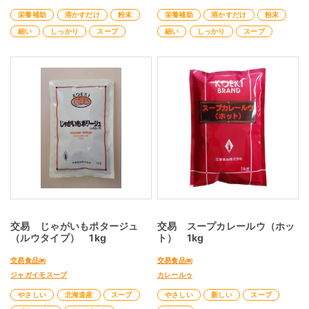
栄養補助
溶かすだけ
粉末
栄養補助
溶かすだけ
粉末
細い
しっかり
スープ
細い
しっかり
スープ
交易 じゃがいもポタージュ
交易 スープカレールウ（ホッ
（ルウタイプ） 1kg
ト） 1kg
交易食品㈱
交易食品㈱
ジャガイモスープ
カレールゥ
やさしい
北海道産
スープ
やさしい
新しい
スープ