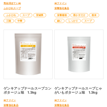
気仙沼ほてい㈱
㈱ファイン
ふかひれスープ
栄養強化食品
ふかひれ
スープ
宮城県
栄養補助
溶かすだけ
粉末
三陸
中華
細い
しっかり
スープ
ゲンキアップナールスープコン
ゲンキアップナールスープじゃ
ポタージュ味 1.3kg
がいもポタージュ味 1.3kg
㈱ファイン
㈱ファイン
栄養強化食品
栄養強化食品