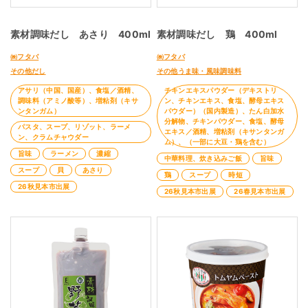
素材調味だし あさり 400ml
素材調味だし 鶏 400ml
㈱フタバ
㈱フタバ
その他だし
その他うま味・風味調味料
アサリ（中国、国産）、食塩／酒精、
チキンエキスパウダー（デキストリ
調味料（アミノ酸等）、増粘剤（キサ
ン、チキンエキス、食塩、酵母エキス
ンタンガム）
パウダー）（国内製造）、たん白加水
分解物、チキンパウダー、食塩、酵母
パスタ、スープ、リゾット、ラーメ
エキス／酒精、増粘剤（キサンタンガ
ン、クラムチャウダー
ム）、（一部に大豆・鶏を含む）
旨味
ラーメン
濃縮
中華料理、炊き込みご飯
旨味
スープ
貝
あさり
鶏
スープ
時短
26秋見本市出展
26秋見本市出展
26春見本市出展