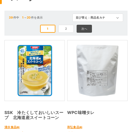
39
件中
1
～
20
件を表示
1
2
次へ
SSK 冷たくしておいしいスー
WPC味噌タレ
プ 北海道産スイートコーン
清水食品㈱
和弘食品㈱