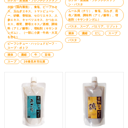
ホテル・居酒屋・フレンチレストラ
ホテル・居酒屋・フレンチレストラン
ン・パスタ
水飴（国内製造）、食塩、ビーフエキ
ムール貝（チリ）、食塩、玉ねぎ、昆
ス、玉ねぎエキス、トマトピューレ
布／酒精、調味料（アミノ酸等）、増
ー、砂糖、香味油、セロリエキス、人
粘剤（キサンタンガム）
参エキス、キャベツエキス、かつおエ
キス、椎茸、酵母エキス／酒精、調味
パスタ、スープ、パエリア、リゾット
料（アミノ酸等）、増粘剤（キサンタ
ンガム）、（一部に小麦・牛肉・大豆
液体
濃縮
だし
スープ
を含む）
パスタ
ビーフシチュー・ハッシュドビーフ・
スープ・ポトフ
液体
濃縮
牛
旨味
スープ
26春見本市出展