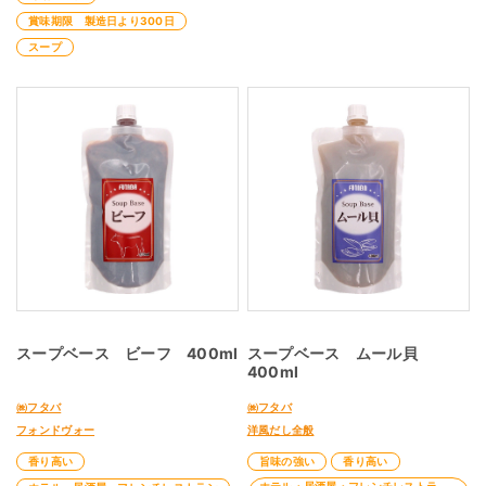
賞味期限 製造日より300日
スープ
スープベース ビーフ 400ml
スープベース ムール貝
400ml
㈱フタバ
㈱フタバ
フォンドヴォー
洋風だし全般
香り高い
旨味の強い
香り高い