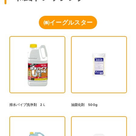
㈱イーグルスター
排水パイプ洗浄剤 2Ｌ
油固化剤 500g