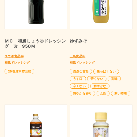
ＭＣ 和風しょうゆドレッシン
ゆずみそ
グ 改 950Ｍ
ユウキ食品㈱
三島食品㈱
和風ドレッシング
和風ドレッシング
26春見本市出展
自然な甘み
酸っぱくない
うす口
苦くない
旨味
辛くない
鮮やかな
爽やかな香り
女性
寒い時期