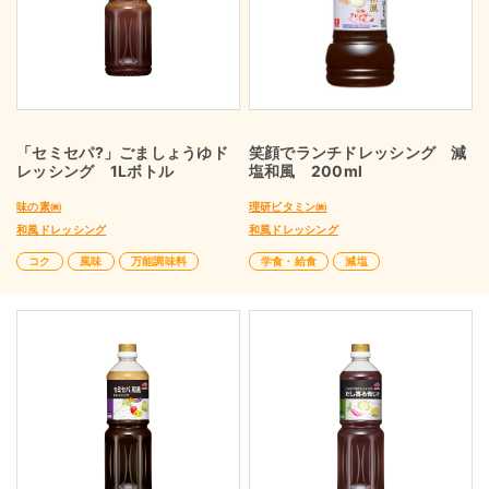
「セミセパ?」ごましょうゆド
笑顔でランチドレッシング 減
レッシング 1Lボトル
塩和風 200ml
味の素㈱
理研ビタミン㈱
和風ドレッシング
和風ドレッシング
コク
風味
万能調味料
学食・給食
減塩