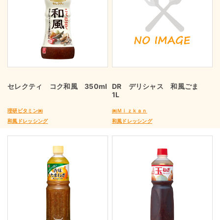
セレクティ コク和風 350ml
DR デリシャス 和風ごま
1L
理研ビタミン㈱
㈱Ｍｉｚｋａｎ
和風ドレッシング
和風ドレッシング