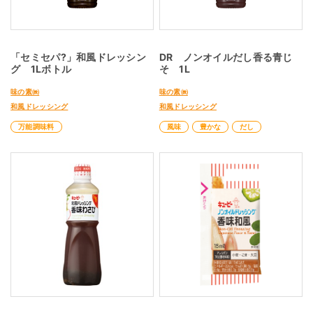
「セミセパ?」和風ドレッシン
DR ノンオイルだし香る青じ
グ 1Lボトル
そ 1L
味の素㈱
味の素㈱
和風ドレッシング
和風ドレッシング
万能調味料
風味
豊かな
だし