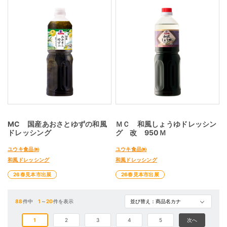
MC 国産あおさとゆずの和風
ＭＣ 和風しょうゆドレッシン
ドレッシング
グ 改 950Ｍ
ユウキ食品㈱
ユウキ食品㈱
和風ドレッシング
和風ドレッシング
26春見本市出展
26春見本市出展
88
件中
1
～
20
件を表示
1
2
3
4
5
次へ