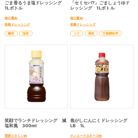
ごま香るうま塩ドレッシング
「セミセパ?」ごましょうゆド
1Lボトル
レッシング 1Lボトル
味の素㈱
味の素㈱
和風ドレッシング
和風ドレッシング
酸味
塩味
コク
風味
万能調味料
笑顔でランチドレッシング 減
焦がしにんにくドレッシング
塩和風 300ml
LB 1L
理研ビタミン㈱
ケンコーマヨネーズ㈱