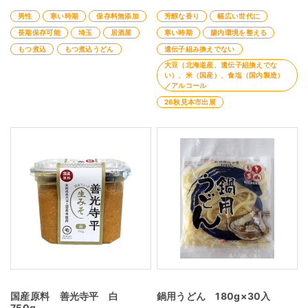
男性
寒い時期
保存料無添加
芳醇な香り
幅広い世代に
長期保存可能
埼玉
居酒屋
寒い時期
腸内環境を整える
もつ煮込
もつ煮込うどん
遺伝子組み換えでない
大豆（北海道産、遺伝子組換えでな
い）、米（国産）、食塩（国内製造）
／アルコール
26秋見本市出展
国産原料 善光寺平 白
鍋用うどん 180g×30入
750g