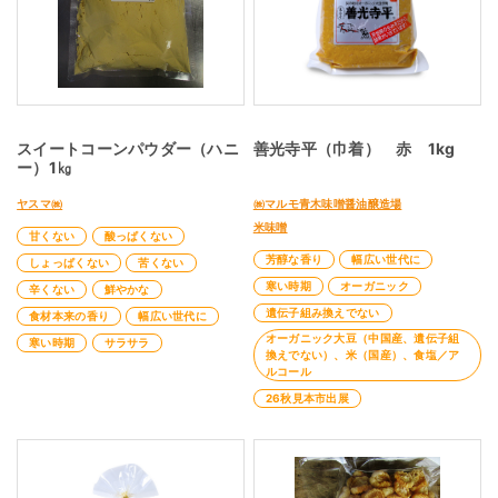
スイートコーンパウダー（ハニ
善光寺平（巾着） 赤 1kg
ー）1㎏
ヤスマ㈱
㈱マルモ青木味噌醤油醸造場
米味噌
甘くない
酸っぱくない
芳醇な香り
幅広い世代に
しょっぱくない
苦くない
寒い時期
オーガニック
辛くない
鮮やかな
遺伝子組み換えでない
食材本来の香り
幅広い世代に
オーガニック大豆（中国産、遺伝子組
寒い時期
サラサラ
換えでない）、米（国産）、食塩／ア
ルコール
26秋見本市出展