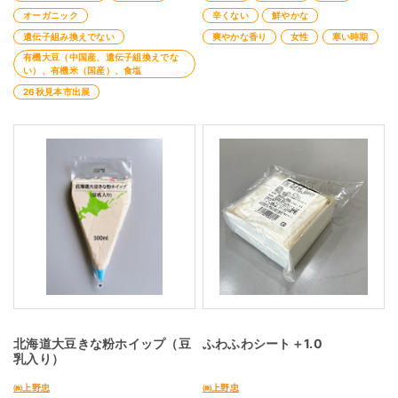
オーガニック
辛くない
鮮やかな
遺伝子組み換えでない
爽やかな香り
女性
寒い時期
有機大豆（中国産、遺伝子組換えでな
い）、有機米（国産）、食塩
26秋見本市出展
北海道大豆きな粉ホイップ（豆
ふわふわシート＋1.0
乳入り）
㈱上野忠
㈱上野忠