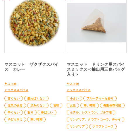
マスコット ザクザクスパイ
マスコット ドリンク用スパイ
ス カレー
スミックス＜抽出用三角バッグ
入り＞
ヤスマ㈱
ヤスマ㈱
ミックススパイス
ミックススパイス
甘くない
酸っぱくない
小さい
フルーティーな香り
塩気のある
渋みのない
旨味
女性
寒い時期
長期保存可能
辛くない
彩り
香ばしい
ホテル、レストラン、ゴルフ場
子ども向け
寒い時期
サングリア、クラフトコーラ、チャイ
サングリア
クラフトコーラ