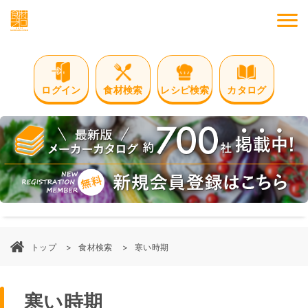
M
ログイン
食材検索
レシピ検索
カタログ
トップ
食材検索
寒い時期
寒い時期