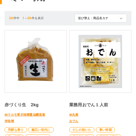
20
件中
1
～
20
件を表示
赤づくり生 2kg
業務用おでん１人前
㈱マルモ青木味噌醤油醸造場
㈱丸善
米味噌
おでん
芳醇な香り
幅広い世代に
だしの効いた
寒い時期