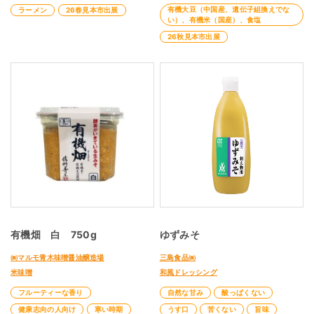
有機大豆（中国産、遺伝子組換えでな
ラーメン
26春見本市出展
い）、有機米（国産）、食塩
26秋見本市出展
有機畑 白 750g
ゆずみそ
㈱マルモ青木味噌醤油醸造場
三島食品㈱
米味噌
和風ドレッシング
フルーティーな香り
自然な甘み
酸っぱくない
健康志向の人向け
寒い時期
うす口
苦くない
旨味