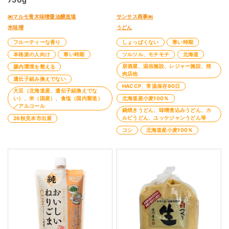
㈱マルモ青木味噌醤油醸造場
サンサス商事㈱
米味噌
うどん
フルーティーな香り
しょっぱくない
寒い時期
本格派の人向け
寒い時期
ツルツル、モチモチ
北海道
居酒屋、温浴施設、レジャー施設、焼
腸内環境を整える
肉店他
遺伝子組み換えでない
HACCP、常温保存90日
大豆（北海道産、遺伝子組換えでな
い）、米（国産）、食塩（国内製造）
北海道産小麦100％
／アルコール
鍋焼きうどん、味噌煮込みうどん、カ
ルビうどん、ユッケジャンうどん等
26秋見本市出展
コシ
北海道産小麦100％