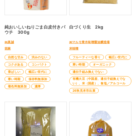
純おいしいねりごま白皮付きパ
白づくり生 2kg
ウチ 300g
㈱真誠
㈱マルモ青木味噌醤油醸造場
胡麻
米味噌
自然な甘み
渋みのない
フルーティーな香り
幅広い世代に
コクがある
コンパクト
寒い時期
オーガニック
香ばしい
幅広い世代に
遺伝子組み換えでない
有機大豆（中国産、遺伝子組換えでな
寒い時期
保存料無添加
い）、米（国産）、食塩／アルコール
着色料無添加
濃厚
26秋見本市出展