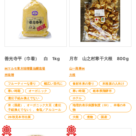
善光寺平（巾着） 白 1kg
月市 山之村寒干大根 800g
㈱マルモ青木味噌醤油醸造場
山一商事㈱
米味噌
大根
フルーティーな香り
幅広い世代に
食材本来の香り
本格派の人向け
寒い時期
オーガニック
寒い時期
岐阜県飛騨市
遺伝子組み換えでない
ホテル
米（国産）、オーガニック大豆（遺伝
地理的表示保護制度（GI）、本場の本
子組換えでない）、食塩／アルコール
物
26秋見本市出展
大根
煮物
国産