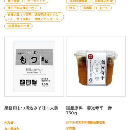
寒い時期
オーガニック
保存料無添加
長期保存可能
遺伝子組み換えでない
埼玉
居酒屋
おでん
有機大豆（中国産、遺伝子組換えでな
い）、米（国産）、食塩／アルコール
26秋見本市出展
業務用もつ煮込みそ味１人前
国産原料 善光寺平 赤
750g
㈱丸善
㈱マルモ青木味噌醤油醸造場
もつ煮込み
米味噌