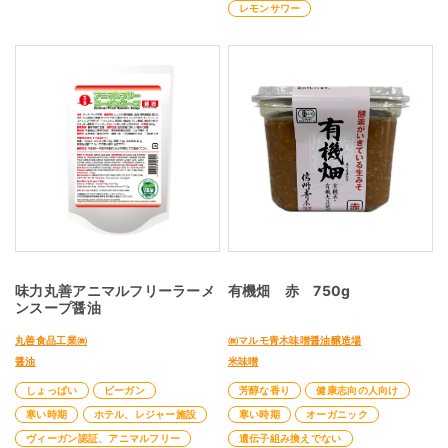
レモンサワー
味力丸善アニマルフリーラーメ
有機畑 赤 750g
ンスープ醤油
丸善食品工業㈱
㈱マルモ青木味噌醤油醸造場
醤油
米味噌
しょっぱい
ビーガン
芳醇な香り
健康志向の人向け
寒い時期
ホテル、レジャー施設
寒い時期
オーガニック
ヴィーガン認証、アニマルフリー
遺伝子組み換えでない