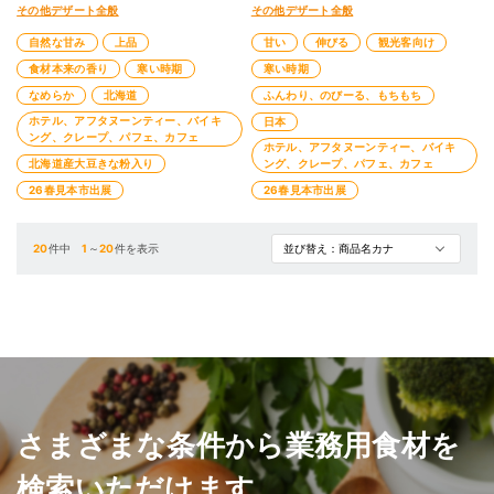
その他デザート全般
その他デザート全般
自然な甘み
上品
甘い
伸びる
観光客向け
食材本来の香り
寒い時期
寒い時期
なめらか
北海道
ふんわり、のびーる、もちもち
ホテル、アフタヌーンティー、バイキ
日本
ング、クレープ、パフェ、カフェ
ホテル、アフタヌーンティー、バイキ
北海道産大豆きな粉入り
ング、クレープ、パフェ、カフェ
26春見本市出展
26春見本市出展
20
件中
1
～
20
件を表示
さまざまな条件から業務用食材を
検索いただけます。