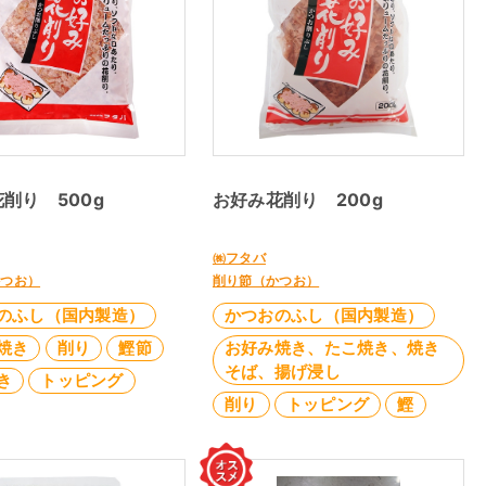
削り 500g
お好み花削り 200g
㈱フタバ
かつお）
削り節（かつお）
のふし（国内製造）
かつおのふし（国内製造）
焼き
削り
鰹節
お好み焼き、たこ焼き、焼き
そば、揚げ浸し
き
トッピング
削り
トッピング
鰹