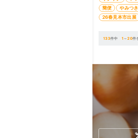
簡便
やみつ
26春見本市出展
133
件中
1
～
20
件