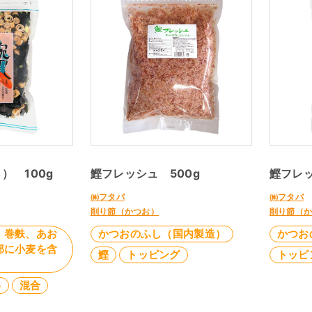
） 100g
鰹フレッシュ 500g
鰹フレッ
㈱フタバ
㈱フタバ
削り節（かつお）
削り節（
、巻麩、あお
かつおのふし（国内製造）
かつお
部に小麦を含
鰹
トッピング
トッピ
め
混合