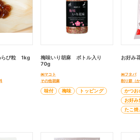
らび粒 1kg
梅味いり胡麻 ボトル入り
お好み花
70g
㈱マコト
㈱フタバ
料
その他胡麻
削り節（
味付
梅味
トッピング
かつお
お好み
たこ焼