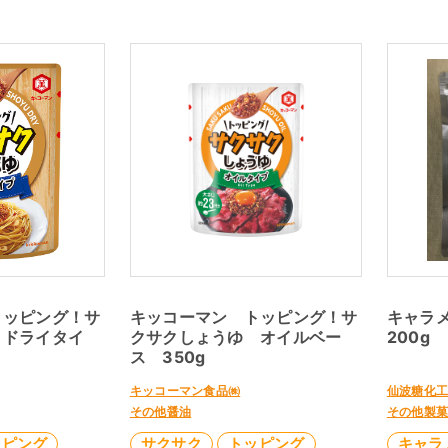
トッピング！サ
キッコーマン トッピング！サ
キャラ
 ドライタイ
クサクしょうゆ オイルベー
200g
ス 350g
キッコーマン食品㈱
仙波糖化
その他醤油
その他製
ッピング
サクサク
トッピング
キャラ