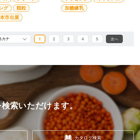
ング
顆粒
加糖練乳
見本市出展
1
2
3
4
5
次へ
を検索いただけます。
カタログ検索