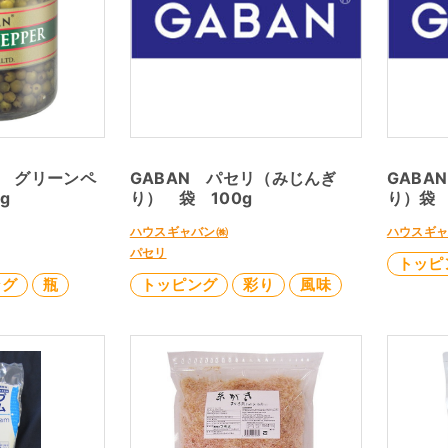
ム グリーンペ
GABAN パセリ（みじんぎ
GABA
g
り） 袋 100g
り）袋 
ハウスギャバン㈱
ハウスギ
パセリ
トッピ
ング
瓶
トッピング
彩り
風味