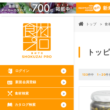
トップ
食
トッ
ログイン
133
件中
1
～
20
件
新規会員登録
食材検索
カタログ検索