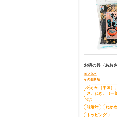
お椀の具（あおさ
㈱フタバ
その他藻類
わかめ（中国）
さ、ねぎ、（一
む）
味噌汁
わか
トッピング