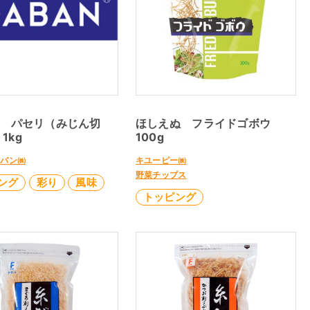
N パセリ（みじん切
ほしえぬ フライドゴボウ
1kg
100g
ャバン㈱
キユーピー㈱
野菜チップス
ング
彩り
風味
トッピング