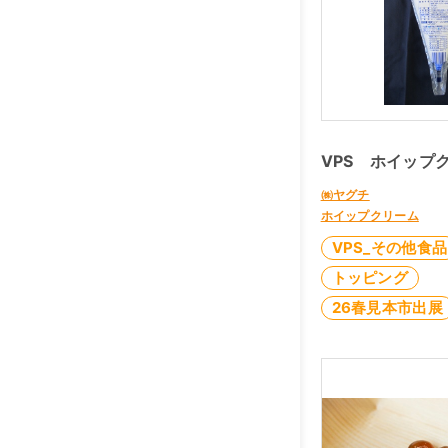
VPS ホイップ
㈱ヤグチ
ホイップクリーム
VPS_その他食品
トッピング
26春見本市出展