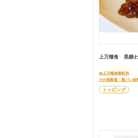
上万糧食 黒糖わ
㈱上万糧食製粉所
その他製菓・製パン材
トッピング