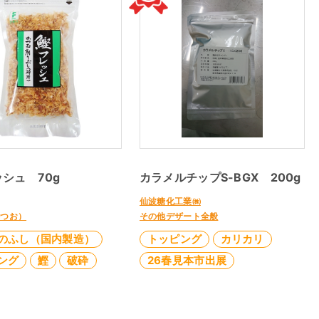
シュ 70g
カラメルチップS-BGX 200g
仙波糖化工業㈱
かつお）
その他デザート全般
のふし（国内製造）
トッピング
カリカリ
ング
鰹
破砕
26春見本市出展