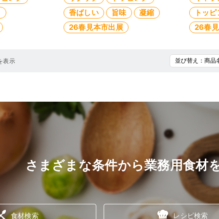
き
香ばしい
旨味
凝縮
トッピ
26春見本市出展
26春
を表示
さまざまな条件から業務用食材
食材検索
レシピ検索