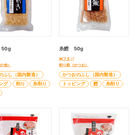
50g
糸鰹 50g
㈱フタバ
その他）
削り節（かつお）
のふし（国内製造）
かつおのふし（国内製造）
ング
削り
糸削り
トッピング
鰹
糸削り