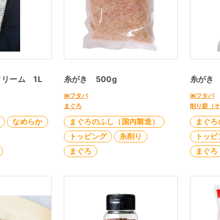
クリーム 1L
糸がき 500g
糸がき 
㈱フタバ
㈱フタバ
まぐろ
削り節（
なめらか
まぐろのふし（国内製造）
まぐろ
トッピング
糸削り
トッピ
まぐろ
まぐろ