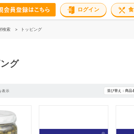
ログイン
食
材検索
トッピング
ピング
を表示