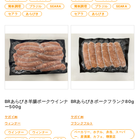
簡単調理
ブラジル
SEARA
簡単調理
ブラジル
SEARA
セアラ
あらびき
セアラ
あらびき
BRあらびき羊腸ポークウインナ
BRあらびきポークフランク80g
ー500g
ヤガイ㈱
ヤガイ㈱
ウィンナー
フランクフルト
ベーカリー、ホテル、弁当、スーパ
ウインナー
ウィンナー
ー、居酒屋、カフェ、喫茶店