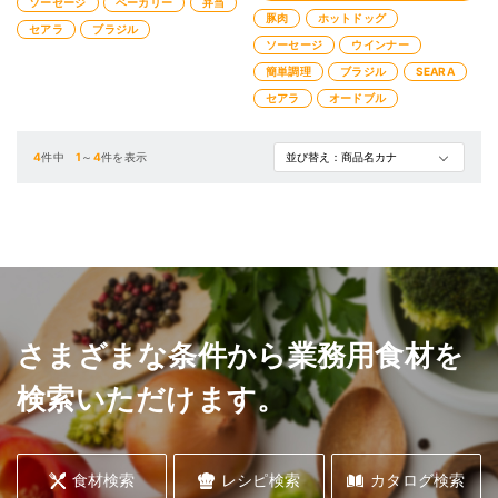
ソーセージ
ベーカリー
弁当
豚肉
ホットドッグ
セアラ
ブラジル
ソーセージ
ウインナー
簡単調理
ブラジル
SEARA
セアラ
オードブル
4
件中
1
～
4
件を表示
さまざまな条件から業務用食材を
検索いただけます。
食材検索
レシピ検索
カタログ検索