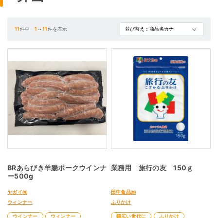
11
件中
1
～
11
件を表示
BRあらびき羊腸ポークウインナ
業務用 旅行の友 150ｇ
ー500g
ヤガイ㈱
田中食品㈱
ウィンナー
ふりかけ
ウインナー
ウィンナー
幅広い世代に
ふりかけ