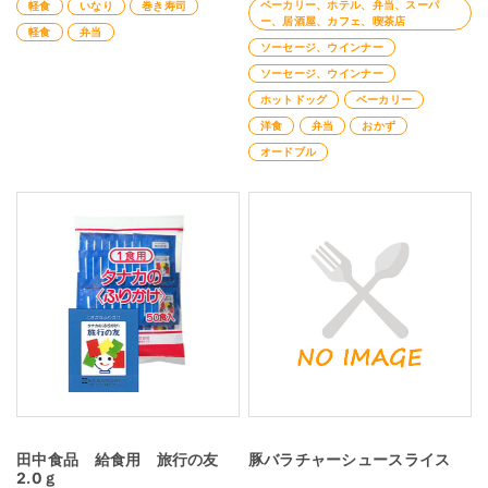
ベーカリー、ホテル、弁当、スーパ
軽食
いなり
巻き寿司
ー、居酒屋、カフェ、喫茶店
軽食
弁当
ソーセージ、ウインナー
ソーセージ、ウインナー
ホットドッグ
ベーカリー
洋食
弁当
おかず
オードブル
田中食品 給食用 旅行の友
豚バラチャーシュースライス
2.0ｇ