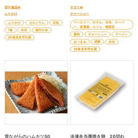
田中食品㈱
ヤガイ㈱
ふりかけ
チャーシュー
ベーカリー、ホテル、弁当、スーパ
ふりかけ
カルシウム
元祖
ー、居酒屋、カフェ、喫茶店
1食
弁当
旅行の友
豚肉
チャーシュー
ラーメン
26春見本市出展
おつまみ
焼豚
弁当
26春見本市出展
昔ながらのハムカツ50
冷凍弁当厚焼き卵 20切れ