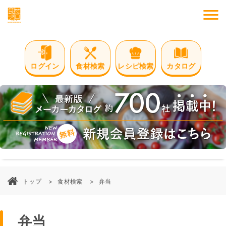
M
ログイン
食材検索
レシピ検索
カタログ
トップ
食材検索
弁当
弁当