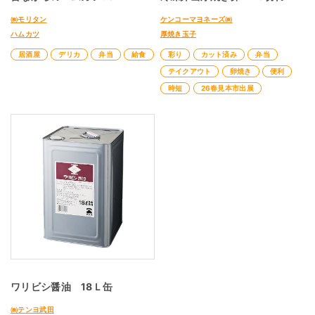
㈱モリタン
ケンコーマヨネーズ㈱
ハムカツ
厚焼き玉子
居酒屋
デリカ
弁当
給食
彩り
カット済み
弁当
テイクアウト
卵焼き
便利
時短
26春見本市出展
ワリビシ醤油 18Ｌ缶
㈱テンヨ武田