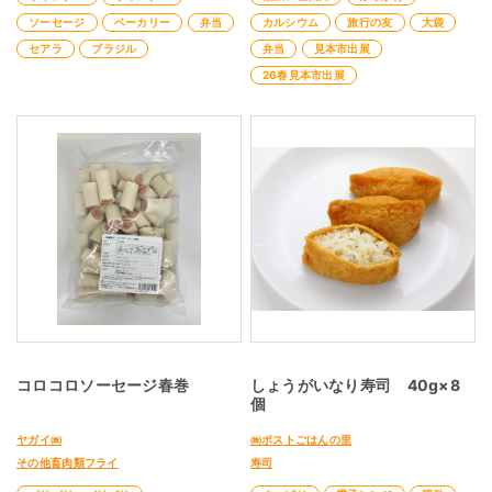
ソーセージ
ベーカリー
弁当
カルシウム
旅行の友
大袋
セアラ
ブラジル
弁当
見本市出展
26春見本市出展
コロコロソーセージ春巻
しょうがいなり寿司 40g×8
個
ヤガイ㈱
㈱ポストごはんの里
その他畜肉類フライ
寿司