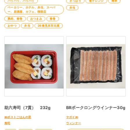
パリパリ、バリバリ
さっぱり
電子レンジ
簡単
ベーカリー、ホテル、弁当、スーパ
弁当
ー、居酒屋、カフェ、喫茶店
豚肉、春巻
おつまみ
春巻
おやつ
弁当
26春見本市出展
助六寿司（7貫） 232g
BRポークロングウインナー30g
㈱ポストごはんの里
ヤガイ㈱
寿司
ウィンナー