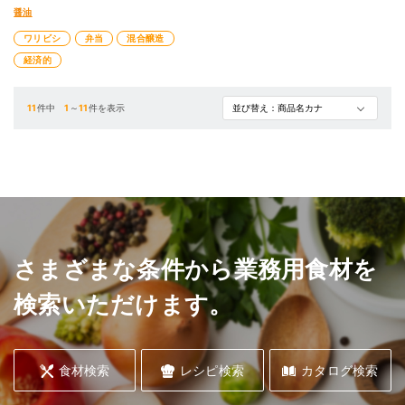
醤油
ワリビシ
弁当
混合醸造
経済的
11
件中
1
～
11
件を表示
さまざまな条件から業務用食材を
検索いただけます。
食材検索
レシピ検索
カタログ検索