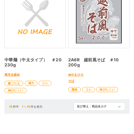
中華麺（中太タイプ） ＃20
2A6R 越前風そば ＃10
230g
200g
東洋水産㈱
㈱やまひろ
そば
歯ごたえ
弾力
コシ
風味
コシ
伸びにくい
伸びにくい
16
件中
1
～
16
件を表示