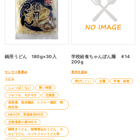
鍋用うどん 180g×30入
学校給食ちゃんぽん麺 ＃14
200g
サンサス商事㈱
東洋水産㈱
うどん
伸びにくい
太麺
学食・給食
しょっぱくない
寒い時期
ツルツル、モチモチ
北海道
居酒屋、温浴施設、レジャー施設、焼
肉店他
HACCP、常温保存90日
北海道産小麦100％
鍋焼きうどん、味噌煮込みうどん、カ
ルビうどん、ユッケジャンうどん等