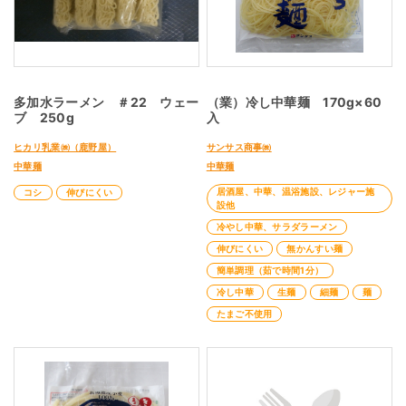
多加水ラーメン ＃22 ウェー
（業）冷し中華麺 170g×60
ブ 250g
入
ヒカリ乳業㈱（鹿野屋）
サンサス商事㈱
中華麺
中華麺
居酒屋、中華、温浴施設、レジャー施
コシ
伸びにくい
設他
冷やし中華、サラダラーメン
伸びにくい
無かんすい麺
簡単調理（茹で時間1分）
冷し中華
生麺
細麺
麺
たまご不使用