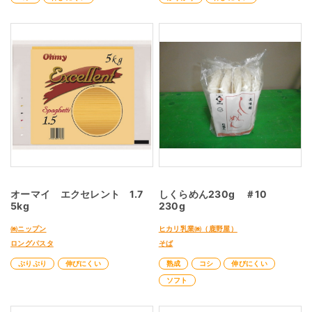
オーマイ エクセレント 1.7
しくらめん230g ＃10
5kg
230g
㈱ニップン
ヒカリ乳業㈱（鹿野屋）
ロングパスタ
そば
ぷりぷり
伸びにくい
熟成
コシ
伸びにくい
ソフト