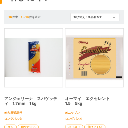
16
件中
1
～
16
件を表示
アンジェリーナ スパゲッテ
オーマイ エクセレント
ィ 1.7mm 1kg
1.5 5kg
㈱大昌貿易行
㈱ニップン
ロングパスタ
ロングパスタ
コシ
伸びにくい
ぷりぷり
伸びにくい