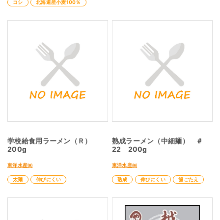
コシ
北海道産小麦100％
学校給食用ラーメン（Ｒ）
熟成ラーメン（中細麺） ＃
200g
22 200g
東洋水産㈱
東洋水産㈱
太麺
伸びにくい
熟成
伸びにくい
歯ごたえ