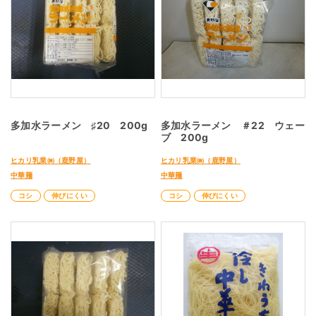
多加水ラーメン ♯20 200g
多加水ラーメン ＃22 ウェー
ブ 200g
ヒカリ乳業㈱（鹿野屋）
ヒカリ乳業㈱（鹿野屋）
中華麺
中華麺
コシ
伸びにくい
コシ
伸びにくい