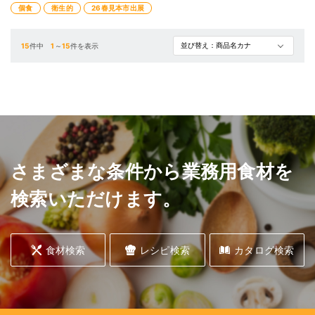
個食
衛生的
26春見本市出展
15
件中
1
～
15
件を表示
さまざまな条件から業務用食材を
検索いただけます。
食材検索
レシピ検索
カタログ検索