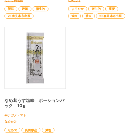
たまご調理品
なめたけ
新鮮
殺菌
衛生的
まろやか
衛生的
簡便
26春見本市出展
減塩
香り
26春見本市出展
なめ茸うす塩味 ポーションパ
ック 10g
㈱ナガノトマト
なめたけ
なめ茸
長野県産
減塩