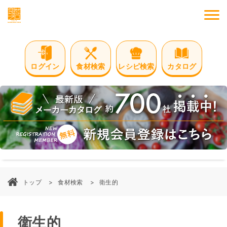
M
ログイン
食材検索
レシピ検索
カタログ
トップ
食材検索
衛生的
衛生的