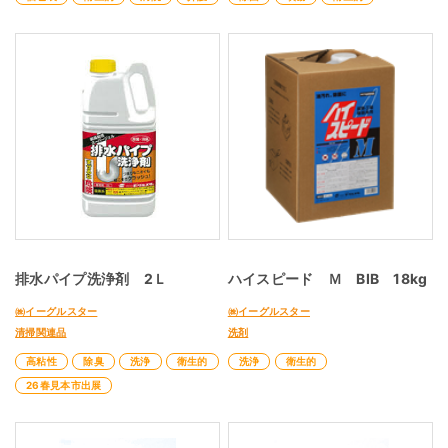
排水パイプ洗浄剤 2Ｌ
ハイスピード Ｍ BIB 18kg
㈱イーグルスター
㈱イーグルスター
清掃関連品
洗剤
高粘性
除臭
洗浄
衛生的
洗浄
衛生的
26春見本市出展