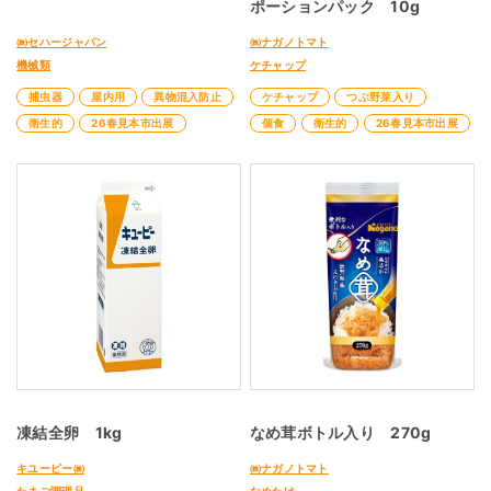
ポーションパック 10g
㈱セハージャパン
㈱ナガノトマト
機械類
ケチャップ
捕虫器
屋内用
異物混入防止
ケチャップ
つぶ野菜入り
衛生的
26春見本市出展
個食
衛生的
26春見本市出展
凍結全卵 1kg
なめ茸ボトル入り 270g
キユーピー㈱
㈱ナガノトマト