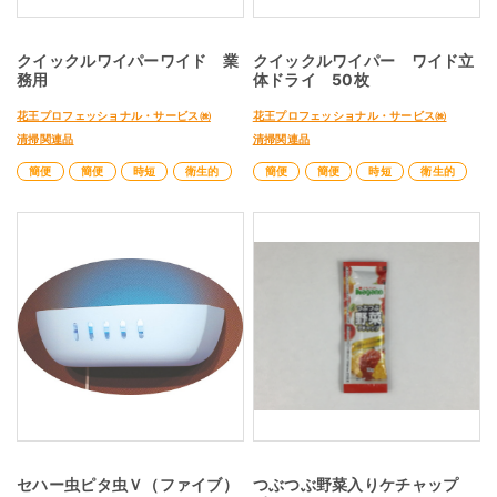
クイックルワイパーワイド 業
クイックルワイパー ワイド立
務用
体ドライ 50枚
花王プロフェッショナル・サービス㈱
花王プロフェッショナル・サービス㈱
清掃関連品
清掃関連品
簡便
簡便
時短
衛生的
簡便
簡便
時短
衛生的
セハー虫ピタ虫Ｖ（ファイブ）
つぶつぶ野菜入りケチャップ