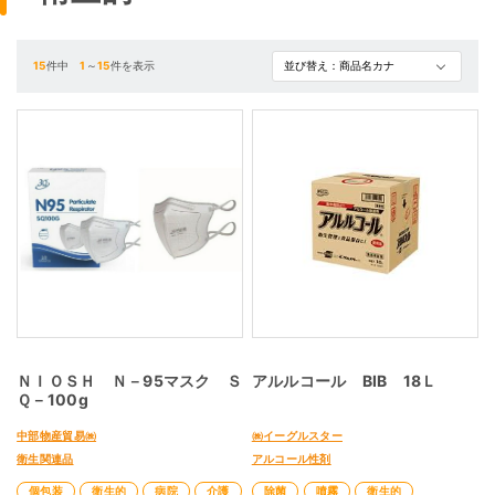
15
件中
1
～
15
件を表示
ＮＩＯＳＨ Ｎ－95マスク Ｓ
アルルコール BIB 18Ｌ
Ｑ－100g
中部物産貿易㈱
㈱イーグルスター
衛生関連品
アルコール性剤
個包装
衛生的
病院
介護
除菌
噴霧
衛生的