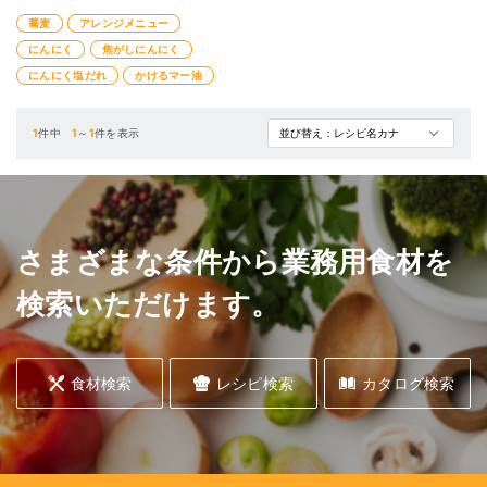
本格的な風味と色味に早変わりです!
蕎麦
アレンジメニュー
飯盛満腹亭にんにく塩だれではロー
スト(炙り)したにんにく、
にんにく
焦がしにんにく
かけるマー油では焦がしたにんにく
にんにく塩だれ
かけるマー油
が特徴の商品です。
1
件中
1
～
1
件を表示
さまざまな条件から業務用食材を
検索いただけます。
食材検索
レシピ検索
カタログ検索