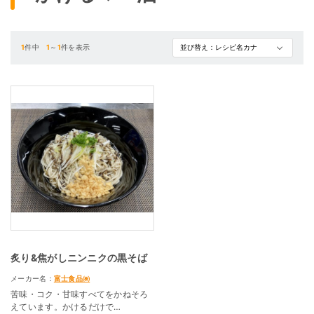
1
件中
1
～
1
件を表示
炙り&焦がしニンニクの黒そば
メーカー名：
富士食品㈱
苦味・コク・甘味すべてをかねそろ
えています。かけるだけで