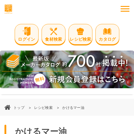
M
ログイン
食材検索
レシピ検索
カタログ
トップ
レシピ検索
かけるマー油
かけるマー油