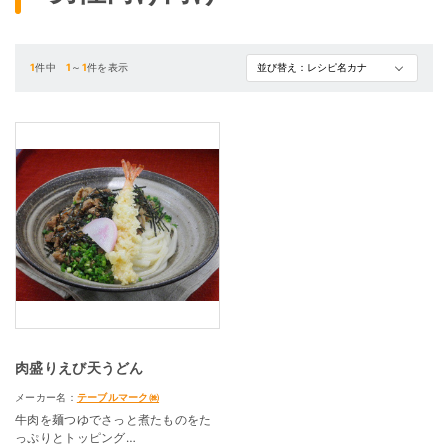
1
件中
1
～
1
件を表示
肉盛りえび天うどん
メーカー名：
テーブルマーク㈱
牛肉を麺つゆでさっと煮たものをた
っぷりとトッピング