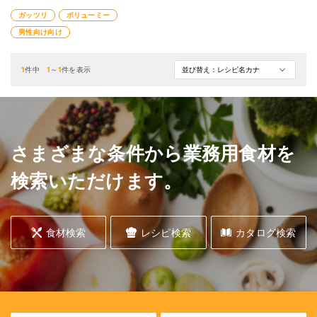
男性向けのがっつり系うどん
ガッツリ
ボリューミー
男性向け向け
1
件中
1
～
1
件を表示
さまざまな条件から業務用食材を
検索いただけます。
食材検索
レシピ検索
カタログ検索