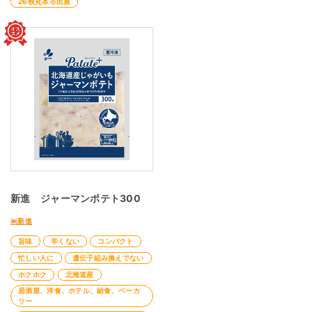
26秋見本市出展
新進 ジャーマンポテト300
㈱新進
旨味
辛くない
コンパクト
忙しい人に
遺伝子組み換えでない
ホクホク
北海道産
居酒屋、洋食、ホテル、給食、ベーカ
リー