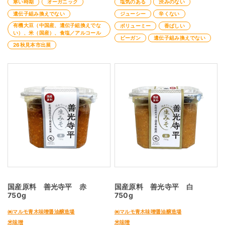
寒い時期
オーガニック
塩気のある
渋みのない
遺伝子組み換えでない
ジューシー
辛くない
有機大豆（中国産、遺伝子組換えでな
ボリューミー
香ばしい
い）、米（国産）、食塩／アルコール
ビーガン
遺伝子組み換えでない
26秋見本市出展
国産原料 善光寺平 赤
国産原料 善光寺平 白
750g
750g
㈱マルモ青木味噌醤油醸造場
㈱マルモ青木味噌醤油醸造場
米味噌
米味噌