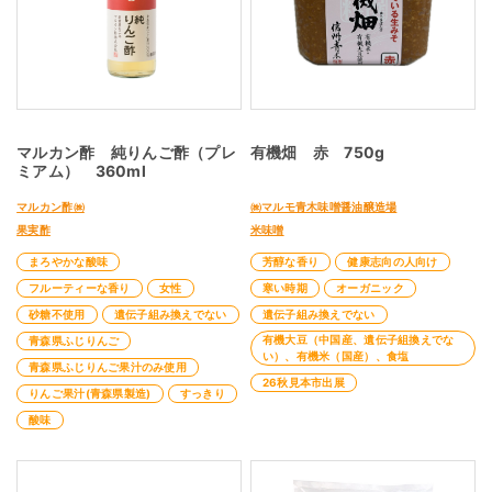
マルカン酢 純りんご酢（プレ
有機畑 赤 750g
ミアム） 360ml
マルカン酢㈱
㈱マルモ青木味噌醤油醸造場
果実酢
米味噌
まろやかな酸味
芳醇な香り
健康志向の人向け
フルーティーな香り
女性
寒い時期
オーガニック
砂糖不使用
遺伝子組み換えでない
遺伝子組み換えでない
有機大豆（中国産、遺伝子組換えでな
青森県ふじりんご
い）、有機米（国産）、食塩
青森県ふじりんご果汁のみ使用
26秋見本市出展
りんご果汁(青森県製造)
すっきり
酸味