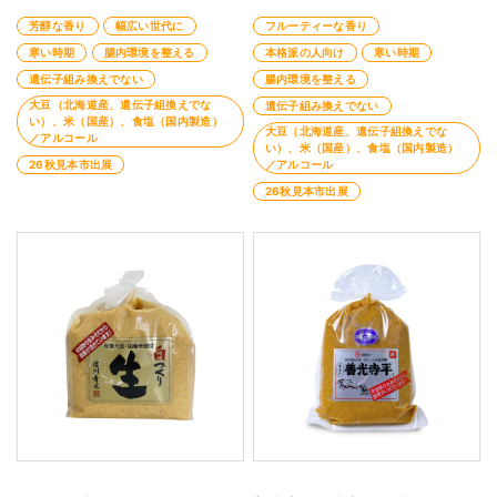
芳醇な香り
幅広い世代に
フルーティーな香り
寒い時期
腸内環境を整える
本格派の人向け
寒い時期
遺伝子組み換えでない
腸内環境を整える
大豆（北海道産、遺伝子組換えでな
遺伝子組み換えでない
い）、米（国産）、食塩（国内製造）
大豆（北海道産、遺伝子組換えでな
／アルコール
い）、米（国産）、食塩（国内製造）
26秋見本市出展
／アルコール
26秋見本市出展