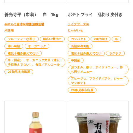
善光寺平（巾着） 白 1kg
ポテトフライ 乱切り皮付き
㈱マルモ青木味噌醤油醸造場
ライフフーズ㈱
米味噌
じゃがいも
フルーティーな香り
幅広い世代に
コンパクト
20代向け
冬
寒い時期
オーガニック
長期保存可能
遺伝子組み換えでない
遺伝子組み換えでない
ホクホク
米（国産）、オーガニック大豆（遺伝
中国産
子組換えでない）、食塩／アルコール
おつまみ、祭り、サイドメニュー、持
26秋見本市出展
ち帰りメニュー
アヒージョ、フライドポテト、ジャー
マンポテト
26春見本市出展