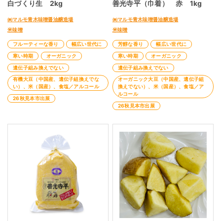
白づくり生 2kg
善光寺平（巾着） 赤 1kg
㈱マルモ青木味噌醤油醸造場
㈱マルモ青木味噌醤油醸造場
米味噌
米味噌
フルーティーな香り
幅広い世代に
芳醇な香り
幅広い世代に
寒い時期
オーガニック
寒い時期
オーガニック
遺伝子組み換えでない
遺伝子組み換えでない
有機大豆（中国産、遺伝子組換えでな
オーガニック大豆（中国産、遺伝子組
い）、米（国産）、食塩／アルコール
換えでない）、米（国産）、食塩／ア
ルコール
26秋見本市出展
26秋見本市出展