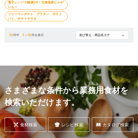
電子レンジで解凍OK！北海道産じゃが
いも！
ジャーマンポテト、グラタン、ポテト
パイ、ポテトサラダ
13
件中
1
～
13
件を表示
さまざまな条件から業務用食材を
検索いただけます。
食材検索
レシピ検索
カタログ検索