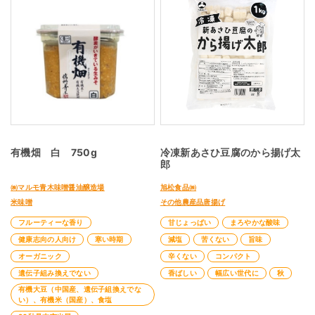
有機畑 白 750g
冷凍新あさひ豆腐のから揚げ太
郎
㈱マルモ青木味噌醤油醸造場
旭松食品㈱
米味噌
その他農産品唐揚げ
フルーティーな香り
甘じょっぱい
まろやかな酸味
健康志向の人向け
寒い時期
減塩
苦くない
旨味
オーガニック
辛くない
コンパクト
遺伝子組み換えでない
香ばしい
幅広い世代に
秋
有機大豆（中国産、遺伝子組換えでな
い）、有機米（国産）、食塩