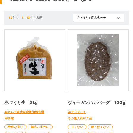
13
件中
1
～
13
件を表示
赤づくり生 2kg
ヴィーガンハンバーグ 100g
㈱マルモ青木味噌醤油醸造場
㈱アジテック
米味噌
その他大豆加工品
芳醇な香り
幅広い世代に
甘くない
酸っぱくない