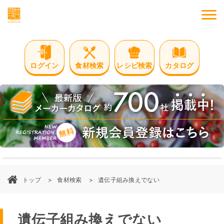
M
ログイン
食材検索
レシピ検索
カタログ
トップ
食材検索
遺伝子組み換えでない
遺伝子組み換えでない