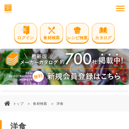
M
ログイン
食材検索
レシピ検索
カタログ
トップ
食材検索
洋食
洋食