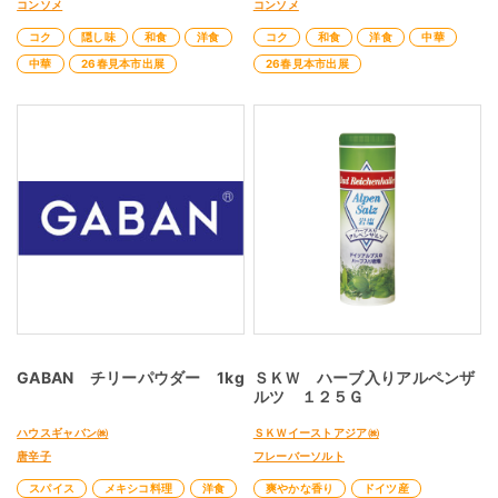
コンソメ
コンソメ
コク
隠し味
和食
洋食
コク
和食
洋食
中華
中華
26春見本市出展
26春見本市出展
GABAN チリーパウダー 1kg
ＳＫＷ ハーブ入りアルペンザ
ルツ １２５Ｇ
ハウスギャバン㈱
ＳＫＷイーストアジア㈱
唐辛子
フレーバーソルト
スパイス
メキシコ料理
洋食
爽やかな香り
ドイツ産