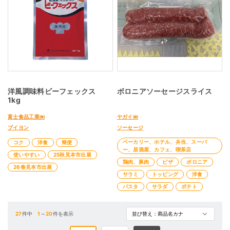
洋風調味料ビーフェックス
ボロニアソーセージスライス
1kg
富士食品工業㈱
ヤガイ㈱
ブイヨン
ソーセージ
ベーカリー、ホテル、弁当、スーパ
コク
洋食
簡便
ー、居酒屋、カフェ、喫茶店
使いやすい
25秋見本市出展
鶏肉、豚肉
ピザ
ボロニア
26春見本市出展
サラミ
トッピング
洋食
パスタ
サラダ
ポテト
27
件中
1
～
20
件を表示