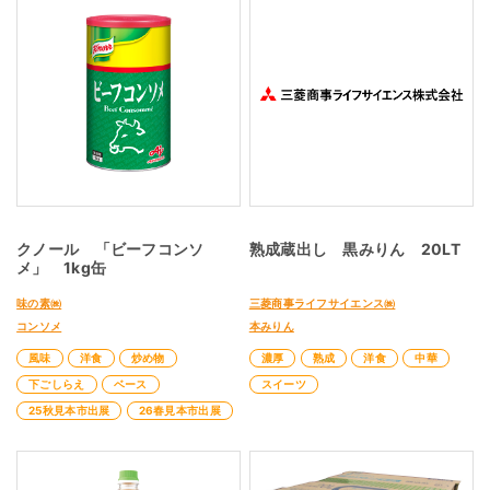
クノール 「ビーフコンソ
熟成蔵出し 黒みりん 20LT
メ」 1kg缶
味の素㈱
三菱商事ライフサイエンス㈱
コンソメ
本みりん
風味
洋食
炒め物
濃厚
熟成
洋食
中華
下ごしらえ
ベース
スイーツ
25秋見本市出展
26春見本市出展