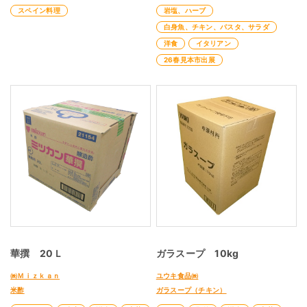
スペイン料理
岩塩、ハーブ
白身魚、チキン、パスタ、サラダ
洋食
イタリアン
26春見本市出展
華撰 20Ｌ
ガラスープ 10kg
㈱Ｍｉｚｋａｎ
ユウキ食品㈱
米酢
ガラスープ（チキン）