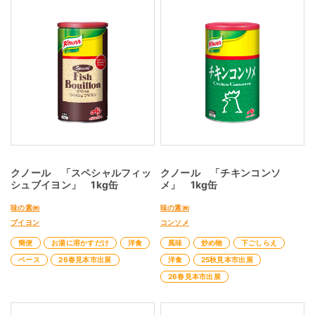
クノール 「スペシャルフィッ
クノール 「チキンコンソ
シュブイヨン」 1kg缶
メ」 1kg缶
味の素㈱
味の素㈱
ブイヨン
コンソメ
簡便
お湯に溶かすだけ
洋食
風味
炒め物
下ごしらえ
ベース
26春見本市出展
洋食
25秋見本市出展
26春見本市出展