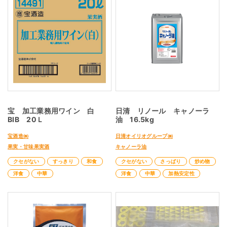
宝 加工業務用ワイン 白
日清 リノール キャノーラ
BIB 20Ｌ
油 16.5kg
宝酒造㈱
日清オイリオグループ㈱
果実・甘味果実酒
キャノーラ油
クセがない
すっきり
和食
クセがない
さっぱり
炒め物
洋食
中華
洋食
中華
加熱安定性