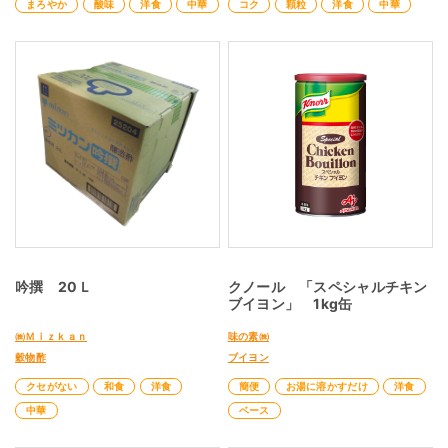
まろやか
酸味
洋食
中華
コク
顆粒
洋食
中華
吟撰 20Ｌ
クノール 「スペシャルチキン
ブイヨン」 1kg缶
㈱Ｍｉｚｋａｎ
味の素㈱
穀物酢
ブイヨン
クセがない
和食
洋食
簡便
お湯に溶かすだけ
洋食
中華
ベース