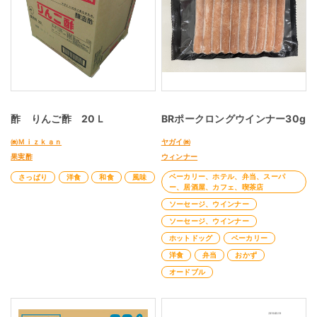
酢 りんご酢 20Ｌ
BRポークロングウインナー30g
㈱Ｍｉｚｋａｎ
ヤガイ㈱
果実酢
ウィンナー
ベーカリー、ホテル、弁当、スーパ
さっぱり
洋食
和食
風味
ー、居酒屋、カフェ、喫茶店
ソーセージ、ウインナー
ソーセージ、ウインナー
ホットドッグ
ベーカリー
洋食
弁当
おかず
オードブル