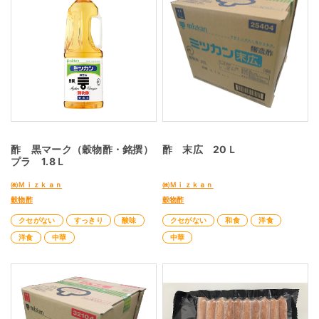
酢 黒マーク（穀物酢・銘撰）
酢 末広 20Ｌ
プラ 1.8Ｌ
㈱Ｍｉｚｋａｎ
㈱Ｍｉｚｋａｎ
穀物酢
穀物酢
クセがない
すっきり
酸味
クセがない
和食
洋食
洋食
中華
中華