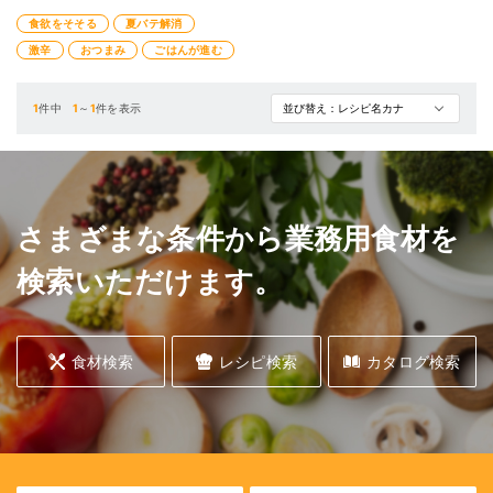
激辛調味料ですので用量はお好みで
食欲をそそる
夏バテ解消
調整してください。
辛さがビールやご飯がすすむ調味料
激辛
おつまみ
ごはんが進む
です。
1
件中
1
～
1
件を表示
さまざまな条件から業務用食材を
検索いただけます。
食材検索
レシピ検索
カタログ検索