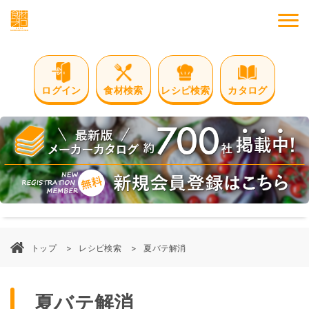
M
ログイン
食材検索
レシピ検索
カタログ
トップ
レシピ検索
夏バテ解消
夏バテ解消