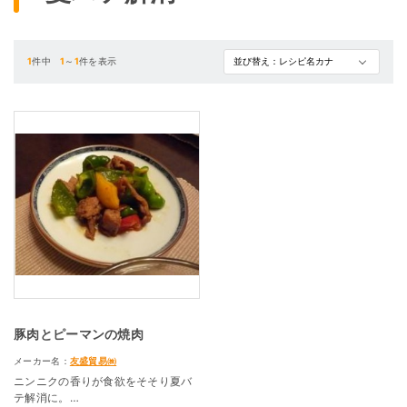
1
件中
1
～
1
件を表示
豚肉とピーマンの焼肉
メーカー名：
友盛貿易㈱
ニンニクの香りが食欲をそそり夏バ
テ解消に。