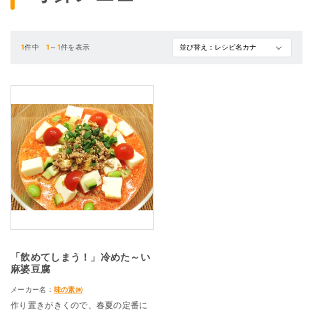
1
件中
1
～
1
件を表示
「飲めてしまう！」冷めた～い
麻婆豆腐
メーカー名：
味の素㈱
作り置きがきくので、春夏の定番に