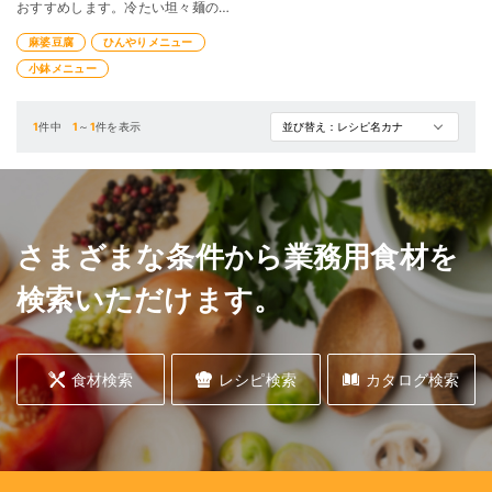
おすすめします。冷たい坦々麺のタ
レ＋冷水だけでもソースはできま
麻婆豆腐
ひんやりメニュー
す。ほんだしを加えることで、お店
のお好みの味わいに調整でき、風味
小鉢メニュー
も増します。具材を少なくしてコス
トを下げると、定食の小鉢としても
ご活用できます。
1
件中
1
～
1
件を表示
さまざまな条件から業務用食材を
検索いただけます。
食材検索
レシピ検索
カタログ検索