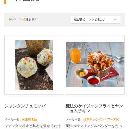
2
件中
1
～
2
件を表示
シャンタンチュモッパ
魔法のケイジャンフライとヤン
ニョムチキン
メーカー名：
㈱創味食品
メーカー名：
日本マッケイン・フーズ㈱
シャンタン粉末と具材を混ぜるだけ
魔法の粉プリンクルパウダーをたっ