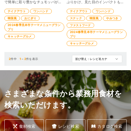
で簡単に彩り豊かなチュモッパが出
ぷりかけ、見た目のインパクトも楽
来上がります。
しめるケイジャンフライと甘辛ヤン
テイクアウト
ワンハンド
テイクアウト
ワンハンド
ニョムチキンの超簡単激ヤバメニュ
ー
韓国風
おにぎり
スナック
韓国風
やみつき
2024春季見本市テーマメニューグラン
ファストフード
プリ
2024春季見本市テーマメニューグラン
キャッチーグルメ
プリ
キャッチーグルメ
2
件中
1
～
2
件を表示
さまざまな条件から業務用食材を
検索いただけます。
食材検索
レシピ検索
カタログ検索