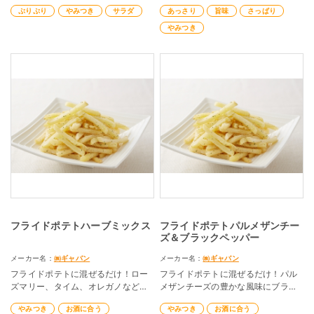
白きくらげのプリプリ感はやみつき
ぷりぷり
やみつき
サラダ
あっさり
旨味
さっぱり
になります！
レシピ考案：ぐっち夫婦
やみつき
フライドポテトハーブミックス
フライドポテトパルメザンチー
ズ＆ブラックペッパー
メーカー名：
㈱ギャバン
メーカー名：
㈱ギャバン
フライドポテトに混ぜるだけ！ロー
フライドポテトに混ぜるだけ！パル
ズマリー、タイム、オレガノなどの
メザンチーズの豊かな風味にブラッ
ハーブ香るやみつきポテトに！
クペッパーのパンチが効いたやみつ
やみつき
お酒に合う
やみつき
お酒に合う
きポテトに！