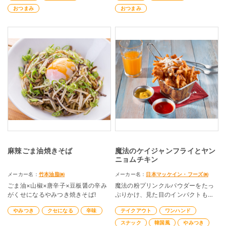
おつまみ
おつまみ
麻辣ごま油焼きそば
魔法のケイジャンフライとヤン
ニョムチキン
メーカー名：
竹本油脂㈱
メーカー名：
日本マッケイン・フーズ㈱
ごま油×山椒×唐辛子×豆板醤の辛み
魔法の粉プリンクルパウダーをたっ
がくせになるやみつき焼きそば!
ぷりかけ、見た目のインパクトも楽
しめるケイジャンフライと甘辛ヤン
やみつき
クセになる
辛味
テイクアウト
ワンハンド
ニョムチキンの超簡単激ヤバメニュ
ー
スナック
韓国風
やみつき