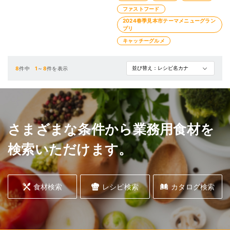
ファストフード
2024春季見本市テーマメニューグラン
プリ
キャッチーグルメ
8
件中
1
～
8
件を表示
さまざまな条件から業務用食材を
検索いただけます。
食材検索
レシピ検索
カタログ検索