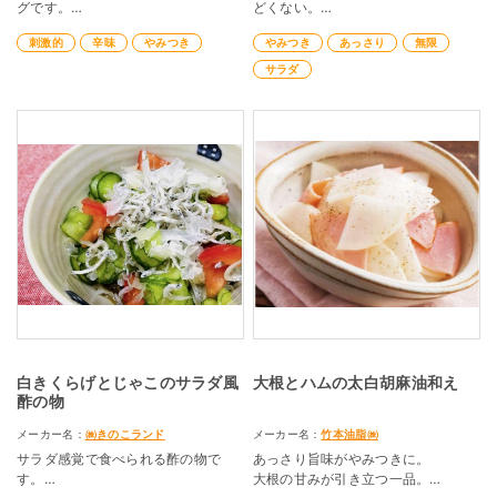
グです。
どくない。
無限に食べられるやみつきサラダ。
刺激的
辛味
やみつき
やみつき
あっさり
無限
レシピ制作：ヤマサ醤油株式会社
レシピ考案：ぐっち夫婦
サラダ
白きくらげとじゃこのサラダ風
大根とハムの太白胡麻油和え
酢の物
メーカー名：
㈱きのこランド
メーカー名：
竹本油脂㈱
サラダ感覚で食べられる酢の物で
あっさり旨味がやみつきに。
す。
大根の甘みが引き立つ一品。