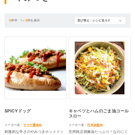
8
件中
1
～
8
件を表示
SPICYドッグ
キャベツとハムのごま油コール
スロー
メーカー名：
ヤマサ醤油㈱
メーカー名：
竹本油脂㈱
刺激的な辛さのやみつきホットドッ
圧搾純正胡麻油たっぷり！なのにく