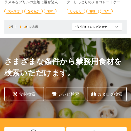
ラメルをプリンの生地に混ぜ込ん
ク、しっとりのチョコレートケー
だ、ほろ苦い、大人の味わいのプリ
キ。ココアパウダーのほのかな苦み
大人向け
なめらか
苦味
しっとり
苦味
コク
ンです。
と同時に仙台麸のコクが味わえるデ
ザートです。
2
件中
1
～
2
件を表示
さまざまな条件から業務用食材を
検索いただけます。
食材検索
レシピ検索
カタログ検索