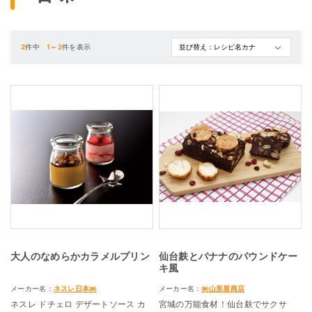
2
件中
1
～
2
件を表示
大人のなめらかカラメルプリン
仙台麸とバナナのパウンドケー
キ風
メーカー名：
ネスレ日本㈱
メーカー名：
㈱山形屋商店
ネスレ ドチェロ デザートソース カ
宮城の万能食材！仙台麸でサクサ