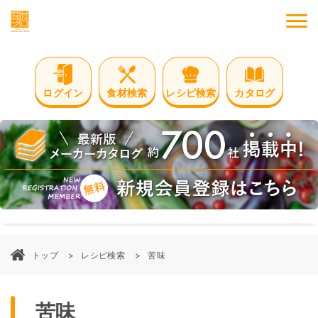
M
ログイン
食材検索
レシピ検索
カタログ
トップ
レシピ検索
苦味
苦味