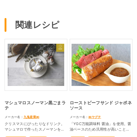
関連レシピ
マシュマロスノーマン黒ごまラ
ローストビーフサンド ジャポネ
テ
ソース
メーカー名：
九鬼産業㈱
メーカー名：
㈱ヤグチ
クリスマスにぴったりなドリンク。
「YGC万能調味料 醤油」を使用。醤
マシュマロで作ったスノーマンを黒
油ベースのため汎用性が高いことが
ごまラテに浮かべました。
特徴です。