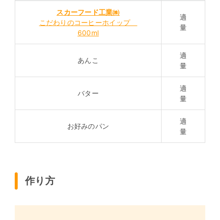
スカーフード工業㈱
適
こだわりのコーヒーホイップ
量
600ml
適
あんこ
量
適
バター
量
適
お好みのパン
量
作り方