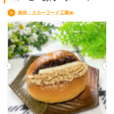
提供：スカーフード工業㈱
Previous
Ne