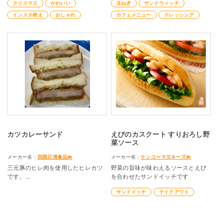
クリスマス
かわいい
玉ねぎ
サンドウィッチ
インスタ映え
おしゃれ
カフェメニュー
ドレッシング
カツカレーサンド
えびのカスクート すりおろし野
菜ソース
メーカー名：
四国日清食品㈱
メーカー名：
ケンコーマヨネーズ㈱
三元豚のヒレ肉を使用したヒレカツ
野菜の旨味が味わえるソースとえび
です。
を合わせたサンドイッチです
四角く成形してあり、きれいなカツ
サンドイッチ
テイクアウト
サンドに仕上がります。