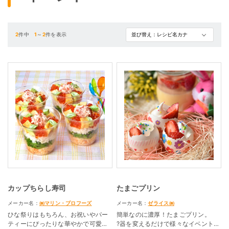
2
件中
1
～
2
件を表示
カップちらし寿司
たまごプリン
メーカー名：
㈱マリン・プロフーズ
メーカー名：
ゼライス㈱
ひな祭りはもちろん、お祝いやパー
簡単なのに濃厚！たまごプリン。
ティーにぴったりな華やかで可愛ら
?器を変えるだけで様々なイベントシ