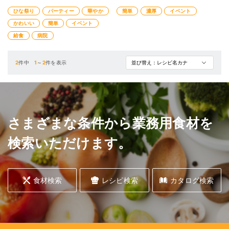
しいちらし寿司。具材を盛り付けて
ーンに利用できます。
ひな祭り
パーティー
華やか
簡単
濃厚
イベント
いくだけなのでとっても簡単です。
顆粒ゼラチンを使えば、あっという
間に仕込みが完了します。
かわいい
簡単
イベント
給食
病院
2
件中
1
～
2
件を表示
さまざまな条件から業務用食材を
検索いただけます。
食材検索
レシピ検索
カタログ検索