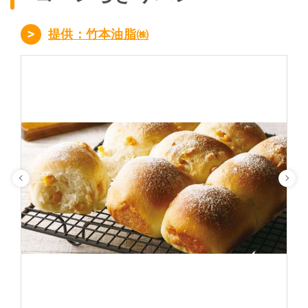
提供：竹本油脂㈱
Previous
Ne