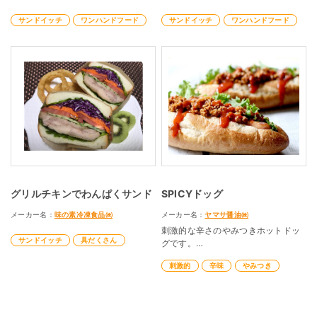
サンドイッチ
ワンハンドフード
サンドイッチ
ワンハンドフード
グリルチキンでわんぱくサンド
SPICYドッグ
メーカー名：
味の素冷凍食品㈱
メーカー名：
ヤマサ醤油㈱
刺激的な辛さのやみつきホットドッ
サンドイッチ
具だくさん
グです。
刺激的
辛味
やみつき
レシピ制作：ヤマサ醤油株式会社