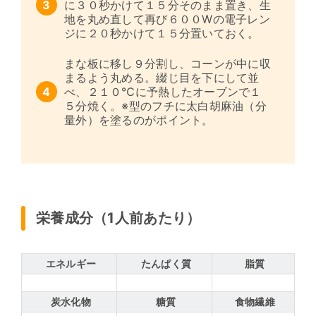
に３０秒かけて１５分そのまま置き、生
地を丸め直して再び６００Wの電子レン
ジに２０秒かけて１５分置いておく。
まな板に移し９分割し、コーンが中に収
まるよう丸める。綴じ目を下にして並
べ、２１０℃に予熱したオーブンで１
５分焼く。※型のフチに太白胡麻油（分
量外）を塗るのがポイント。
栄養成分（1人前あたり）
エネルギー
たんぱく質
脂質
炭水化物
糖質
食物繊維