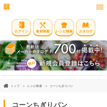
M
ログイン
食材検索
レシピ検索
カタログ
トップ
レシピ検索
コーンちぎりパン
コーンちぎりパン