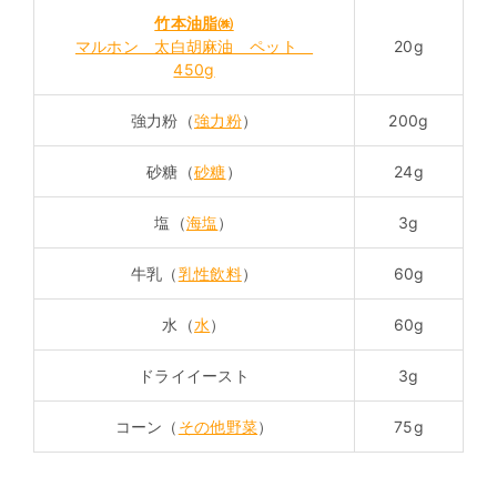
竹本油脂㈱
マルホン 太白胡麻油 ペット
20g
450g
強力粉（
強力粉
）
200g
砂糖（
砂糖
）
24g
塩（
海塩
）
3g
牛乳（
乳性飲料
）
60g
水（
水
）
60g
ドライイースト
3g
コーン（
その他野菜
）
75g