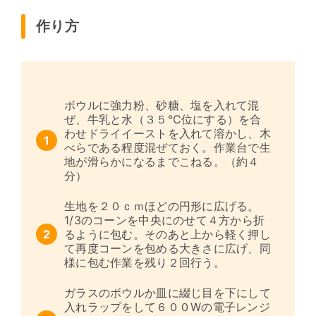
作り方
ボウルに強力粉、砂糖、塩を入れて混
ぜ、牛乳と水（３５℃位にする）を合
わせドライイーストを入れて溶かし、木
べらである程度混ぜておく。作業台で生
地が滑らかになるまでこねる。（約４
分）
生地を２０ｃｍほどの円形に広げる。
1/3のコーンを中央にのせて４方から折
るように包む。そのあと上から軽く押し
て再度コーンを包める大きさに広げ、同
様に包む作業を残り２回行う。
ガラスのボウルか皿に綴じ目を下にして
入れラップをして６００Wの電子レンジ