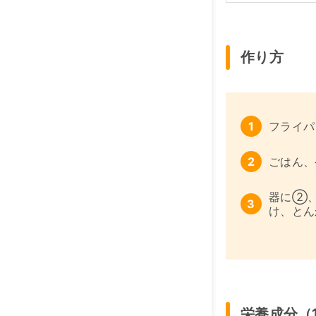
作り方
フライパ
ごはん、
器に②、
け、とん
栄養成分（