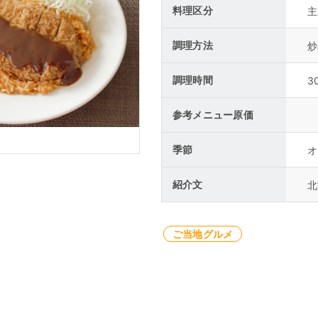
料理区分
主
調理方法
炒
調理時間
3
参考メニュー原価
季節
オ
紹介文
北
ご当地グルメ