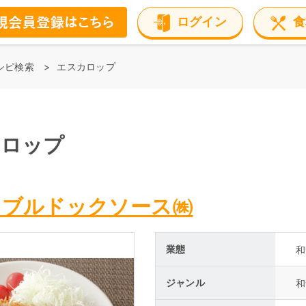
ログイン
食
シピ検索
エスカロップ
カロップ
：ブルドックソース㈱
業態
和
ジャンル
和