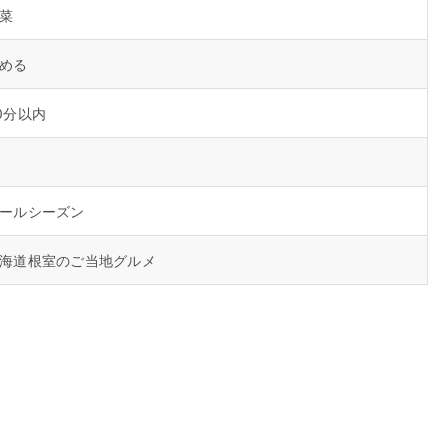
菜
める
0分以内
ールシーズン
海道根室のご当地グルメ