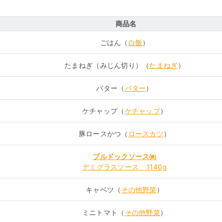
商品名
ごはん（
白飯
）
たまねぎ（みじん切り）（
たまねぎ
）
バター（
バター
）
ケチャップ（
ケチャップ
）
豚ロースかつ（
ロースカツ
）
ブルドックソース㈱
デミグラスソース 1140g
キャベツ（
その他野菜
）
ミニトマト（
その他野菜
）