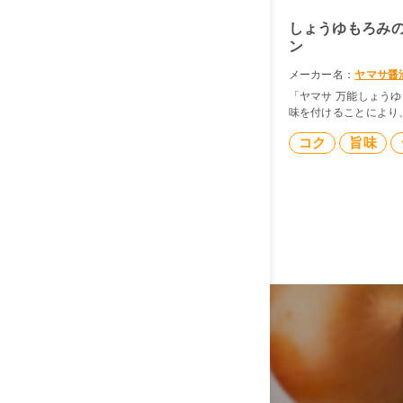
しょうゆもろみ
ン
メーカー名：
ヤマサ醤
「ヤマサ 万能しょう
味を付けることにより
加わりジューシーな照
コク
旨味
ます。
レシピ制作：ヤマサ醤