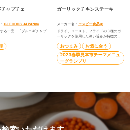
ギチャプチェ
ガーリックチキンステーキ
名：
CJ FOODS JAPAN㈱
メーカー名：
エスビー食品㈱
表する一品！「プルコギチャプ
ドライ、ロースト、フライドの３種のガ
ーリックを使用した深い旨みが特徴のシ
ーズニングを使用したチキンステーキ。
理
おつまみ
お酒に合う
蓋をして蒸し焼きにすることで鶏肉の脂
が溶け出し、旨みのソースとなります。
2023春季見本市テーマメニュ
ーグランプリ
を検索いただけます。