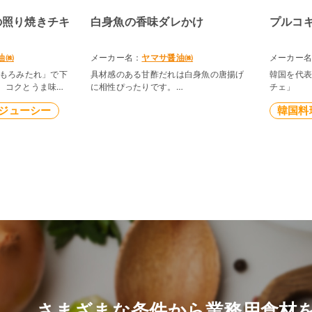
の照り焼きチキ
白身魚の香味ダレかけ
プルコ
油㈱
メーカー名：
ヤマサ醤油㈱
メーカー
ゆもろみたれ」で下
具材感のある甘酢だれは白身魚の唐揚げ
韓国を代
、コクとうま味が
に相性ぴったりです。
チェ」
り焼きに仕上がり
ジューシー
韓国料
レシピ制作：ヤマサ醤油株式会社
油株式会社
さまざまな条件から業務用食材