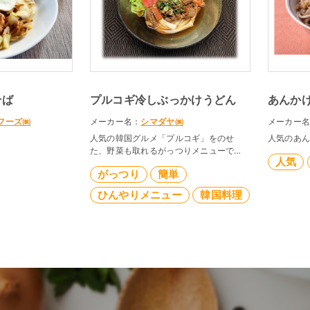
そば
プルコギ冷しぶっかけうどん
あんか
フーズ㈱
メーカー名：
シマダヤ㈱
メーカー
人気の韓国グルメ「プルコギ」をのせ
人気のあ
た、野菜も取れるがっつりメニューで
人気
す。
がっつり
簡単
具材をのせるだけ、簡単メニューです。
ひんやりメニュー
韓国料理