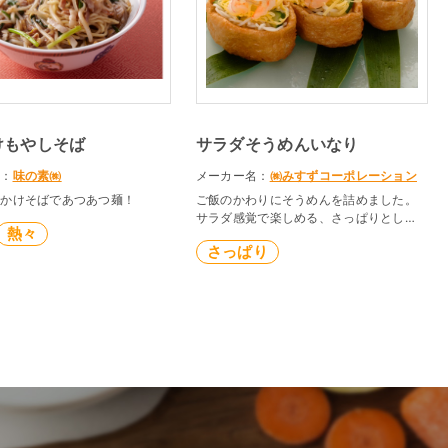
けもやしそば
サラダそうめんいなり
名：
味の素㈱
メーカー名：
㈱みすずコーポレーション
んかけそばであつあつ麺！
ご飯のかわりにそうめんを詰めました。
サラダ感覚で楽しめる、さっぱりとした
熱々
一品です。
さっぱり