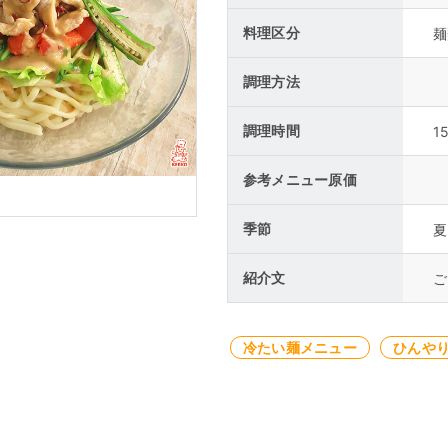
料理区分
麺
調理方法
調理時間
1
参考メニュー原価
季節
夏
紹介文
ご
冷たい麺メニュー
ひんや