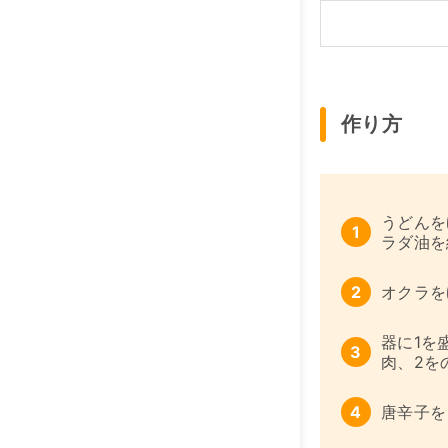
作り方
うどんを
ラダ油を
オクラを
器に1を
肉、2を
唐辛子を