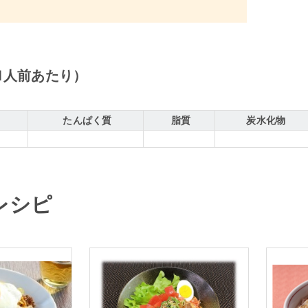
1人前あたり）
たんぱく質
脂質
炭水化物
レシピ