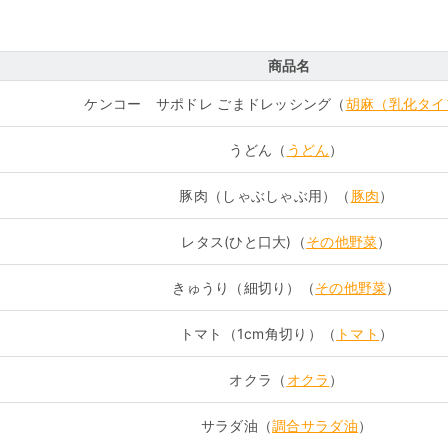
商品名
ケンコー サポドレ ごまドレッシング（
胡麻（乳化タイ
うどん（
うどん
）
豚肉（しゃぶしゃぶ用）（
豚肉
）
レタス(ひと口大)（
その他野菜
）
きゅうり（細切り）（
その他野菜
）
トマト（1cm角切り）（
トマト
）
オクラ（
オクラ
）
サラダ油（
調合サラダ油
）