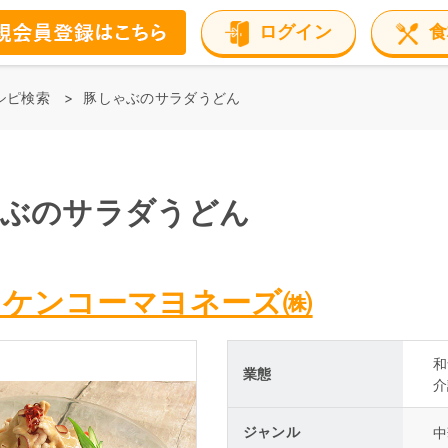
ログイン
食
シピ検索
豚しゃぶのサラダうどん
ゃぶのサラダうどん
：ケンコーマヨネーズ㈱
和
業態
介
ジャンル
中