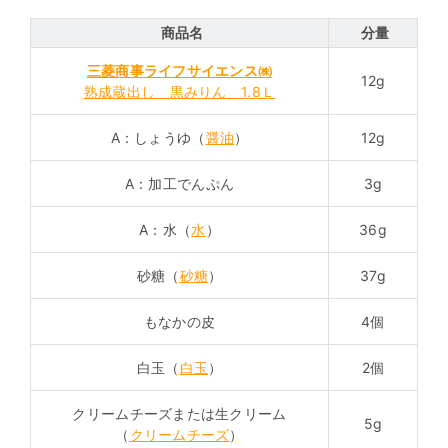
商品名
分量
三菱商事ライフサイエンス㈱
12g
熟成蔵出し 黒みりん 1.8Ｌ
A：しょうゆ（
醤油
）
12g
A：加工でんぷん
3g
A：水（
水
）
36g
砂糖（
砂糖
）
37g
もなかの皮
4個
白玉（
白玉
）
2個
クリームチーズまたは生クリーム
5g
（
クリームチーズ
）