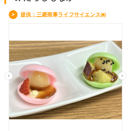
提供：三菱商事ライフサイエンス㈱
Previous
Ne