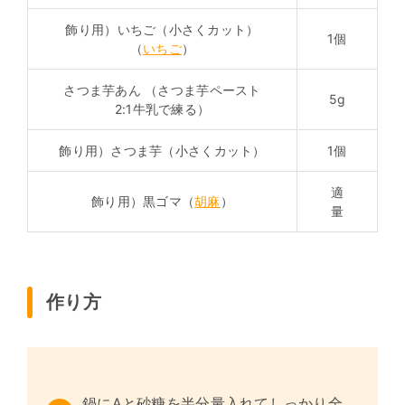
飾り用）いちご（小さくカット）
1個
（
いちご
）
さつま芋あん （さつま芋ペースト
5g
2:1牛乳で練る）
飾り用）さつま芋（小さくカット）
1個
適
飾り用）黒ゴマ（
胡麻
）
量
作り方
鍋にAと砂糖を半分量入れてしっかり全