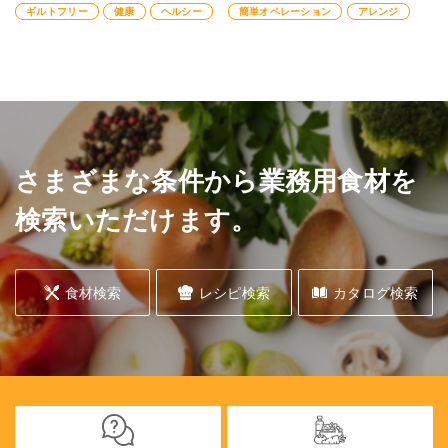
ギルトフリー
健康
ヘルシー
簡単オペレーション
アレンジ
でもお召し上がりいただくことがで
イプとモンブランタイプから選べま
き、何でも合わせやすい商品です。
す。
製菓・製パン向けにおからパウダー
絞り口が２パターンあるので、自由
を生地に使用するのはいかがでしょ
自在にアレンジが可能です。
うか。
シュークリームやミルフィーユ、シ
フォンサンドなどにもアレンジ可能
です。
さまざまな条件から業務用食材を
検索いただけます。
食材検索
レシピ検索
カタログ検索