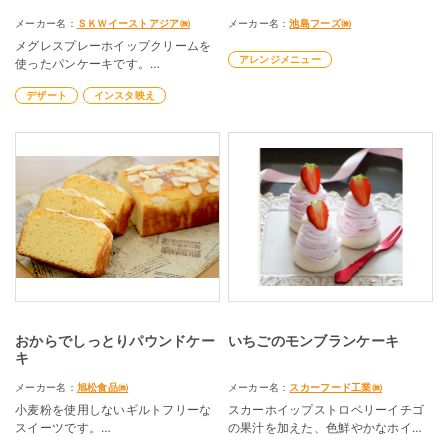
メーカー名：
ＳＫＷイーストアジア㈱
メーカー名：
池島フーズ㈱
メグレスプレーホイップクリームを
アレンジメニュー
使ったパンケーキです。
フワッとした軽い口当たりと優しい
デザート
インスタ映え
甘さが自慢の
スプレータイプのホイップクリー
ム。
植物性油脂は使わず、乳脂肪分は
21%。
パンケーキにワンプッシュしてお楽
しみください。
おからでしっとりパウンドケー
いちごのモンブランケーキ
キ
メーカー名：
旭松食品㈱
メーカー名：
スカーフード工業㈱
小麦粉を使用しないギルトフリーな
スカーホイップストロベリーイチゴ
スイーツです。
の果汁を加えた、色鮮やかなホイッ
なめらかおからパウダーはそのまま
プクリーム。絞り口が通常の星口タ