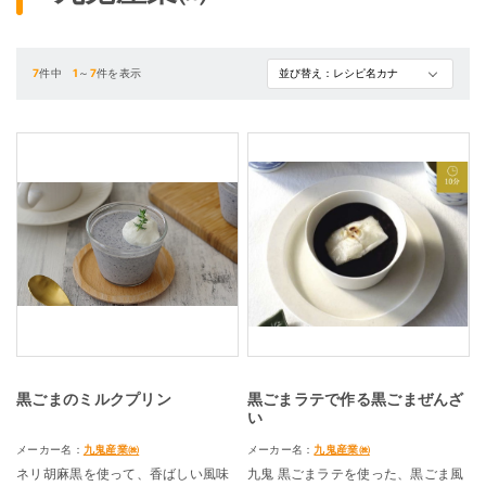
7
件中
1
～
7
件を表示
黒ごまのミルクプリン
黒ごまラテで作る黒ごまぜんざ
い
メーカー名：
九鬼産業㈱
メーカー名：
九鬼産業㈱
ネリ胡麻黒を使って、香ばしい風味
九鬼 黒ごまラテを使った、黒ごま風