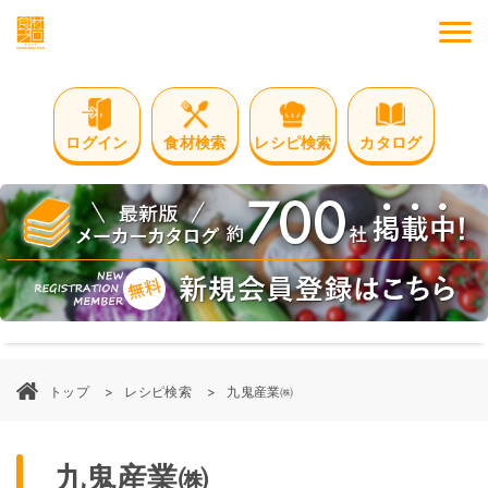
M
ログイン
食材検索
レシピ検索
カタログ
トップ
レシピ検索
九鬼産業㈱
九鬼産業㈱