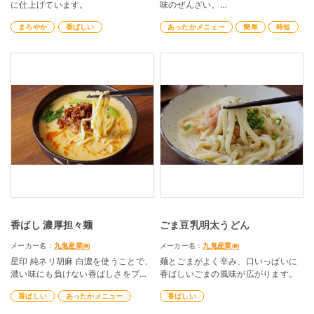
に仕上げています。
味のぜんざい。
あんこを使った簡単レシピ！
まろやか
香ばしい
あったかメニュー
簡単
時短
香ばし 濃厚担々麺
ごま豆乳明太うどん
メーカー名：
九鬼産業㈱
メーカー名：
九鬼産業㈱
星印 純ネリ胡麻 白濃を使うことで、
麺とごまがよく辛み、口いっぱいに
濃い味にも負けない香ばしさをプラ
香ばしいごまの風味が広がります。
スします。
香ばしい
あったかメニュー
香ばしい