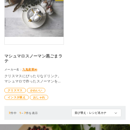
マシュマロスノーマン黒ごまラ
テ
メーカー名：
九鬼産業㈱
クリスマスにぴったりなドリンク。
マシュマロで作ったスノーマンを黒
ごまラテに浮かべました。
クリスマス
かわいい
インスタ映え
おしゃれ
7
件中
1
～
7
件を表示