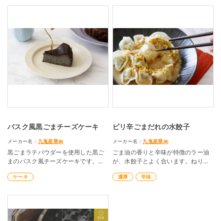
バスク風黒ごまチーズケーキ
ピリ辛ごまだれの水餃子
メーカー名：
九鬼産業㈱
メーカー名：
九鬼産業㈱
黒ごまラテパウダーを使用した黒ご
ごま油の香りと辛味が特徴のラー油
まのバスク風チーズケーキです。
が、水餃子とよく合います。ねりご
パウダー状で製菓用途にも最適で
ま、きりごまも使った濃厚なごまだ
ケーキ
濃厚
辛味
す。
れです。