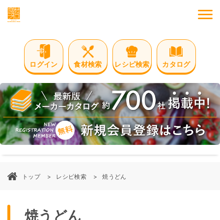
M
ログイン
食材検索
レシピ検索
カタログ
トップ
レシピ検索
焼うどん
焼うどん