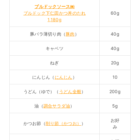
ブルドックソース㈱
ブルドック下仁田かつ丼のたれ
60g
1,180g
豚バラ薄切り肉（
豚肉
）
40g
キャベツ
40g
ねぎ
20g
にんじん（
にんじん
）
10
うどん（ゆで）（
うどん全般
）
200g
油（
調合サラダ油
）
5g
お好
かつお節（
削り節（かつお）
）
み