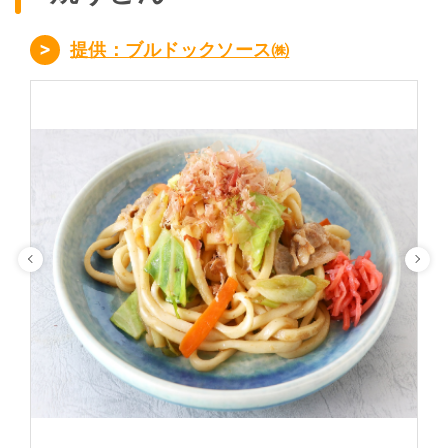
提供：ブルドックソース㈱
Previous
Ne