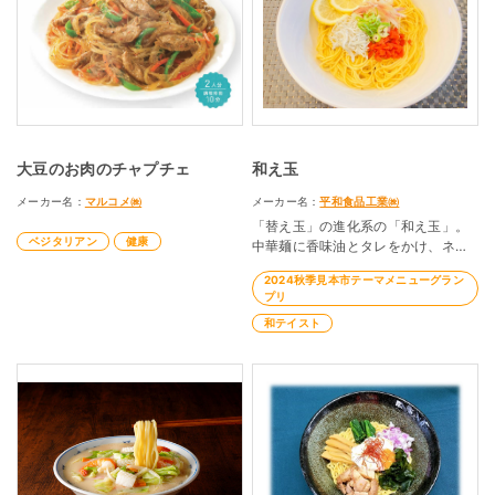
大豆のお肉のチャプチェ
和え玉
メーカー名：
マルコメ㈱
メーカー名：
平和食品工業㈱
「替え玉」の進化系の「和え玉」。
ベジタリアン
健康
中華麺に香味油とタレをかけ、ネギ
やチャーシューを加えることで付加
2024秋季見本市テーマメニューグラン
価値を付けた汁なし麺です。最近は
プリ
トッピングに凝った創作和え玉も増
和テイスト
えてきています。