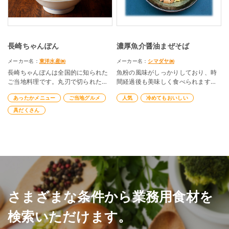
長崎ちゃんぽん
濃厚魚介醤油まぜそば
メーカー名：
東洋水産㈱
メーカー名：
シマダヤ㈱
長崎ちゃんぽんは全国的に知られた
魚粉の風味がしっかりしており、時
ご当地料理です。丸刃で切られた太
間経過後も美味しく食べられます。
い麺と具材の多さが特徴です。 ス
まぜそばは通年人気のメニューで
あったかメニュー
ご当地グルメ
人気
冷めてもおいしい
ープは野菜や魚介、豚骨などの濃厚
す。
スープが美味しさを引き立てます。
具だくさん
今回ご紹介する麺とスープがあれば
簡単に長崎ちゃんぽんが再現できる
メニュー提案となっています。
さまざまな条件から業務用食材を
検索いただけます。