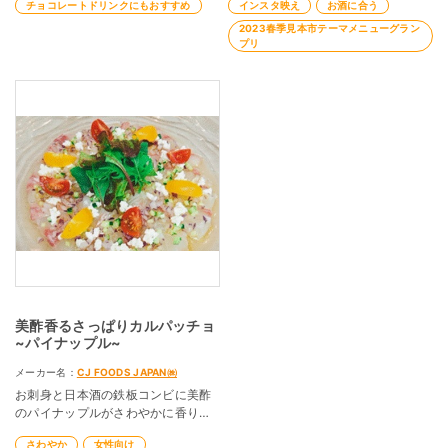
クッキーサンドや、付け合わせ、シ
みいただけます。
チョコレートドリンクにもおすすめ
インスタ映え
お酒に合う
ュークリームにも。
2023春季見本市テーマメニューグラン
プリ
美酢香るさっぱりカルパッチョ
~パイナップル~
メーカー名：
CJ FOODS JAPAN㈱
お刺身と日本酒の鉄板コンビに美酢
のパイナップルがさわやかに香りま
す。
さわやか
女性向け