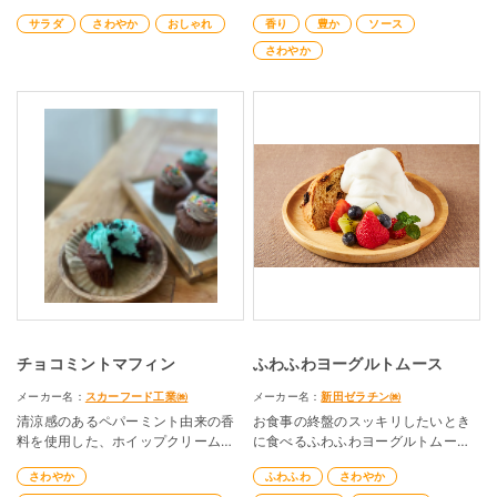
ラダのトッピングにもぴったり！ク
飯に混ぜ合わせました。簡単にアレ
サラダ
さわやか
おしゃれ
香り
豊か
ソース
スクスの色と合わせてオシャレ度UP!
ンジご飯が出来上がります。
さわやか
チョコミントマフィン
ふわふわヨーグルトムース
メーカー名：
スカーフード工業㈱
メーカー名：
新田ゼラチン㈱
清涼感のあるペパーミント由来の香
お食事の終盤のスッキリしたいとき
料を使用した、ホイップクリーム。
に食べるふわふわヨーグルトムー
チョコと合わせてチョコミントスイ
ス。空気がたくさん入っているので
さわやか
ふわふわ
さわやか
ーツにピッタリです。
爽やかなヨーグルトの酸味をお楽し