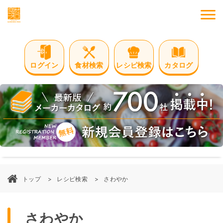
M
ログイン
食材検索
レシピ検索
カタログ
トップ
レシピ検索
さわやか
さわやか