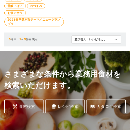
以外な組み合わせに思えますが、甘
酸っぱさが癖になります！
甘酸っぱい
おつまみ
トッピングの野菜を変更して季節メ
お酒に合う
ニューとしてご提供することも◎
2023春季見本市テーマメニューグラン
プリ
5
件中
1
～
5
件を表示
さまざまな条件から業務用食材を
検索いただけます。
食材検索
レシピ検索
カタログ検索