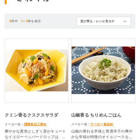
5
件中
1
～
5
件を表示
クミン香るクスクスサラダ
山椒香る ちりめんごはん
メーカー名：
讃陽食品工業㈱
メーカー名：
テーオー食品㈱
爽やかな黄色としずく形がキュート
山椒の痺れる辛味と青唐辛子の爽や
なイエローペッパードロップは、サ
かな辛味が特徴のオイルソースを白