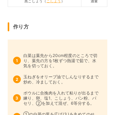
黒こしょう（
こしょう
）
適量
作り方
白菜は葉先から20cm程度のところで切
り、葉先の方を1枚ずつ熱湯で茹で、水
気を切っておく。
玉ねぎをオリーブ油でしんなりするまで
炒め、冷ましておく。
ボウルに合挽肉を入れて粘りが出るまで
練り、卵、塩1、こしょう、パン粉、パ
セリ、②を加えて混ぜ、6等分する。
①の白菜の葉を広げ(3.)を丸めてのせ、