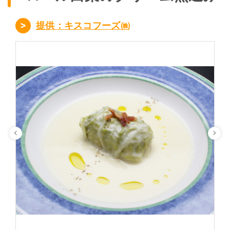
提供：キスコフーズ㈱
Previous
Ne