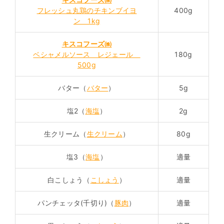
フレッシュ丸鶏のチキンブイヨ
400g
ン 1kg
キスコフーズ㈱
ベシャメルソース レジェール
180g
500g
バター（
バター
）
5g
塩2（
海塩
）
2g
生クリーム（
生クリーム
）
80g
塩3（
海塩
）
適量
白こしょう（
こしょう
）
適量
パンチェッタ(千切り)（
豚肉
）
適量