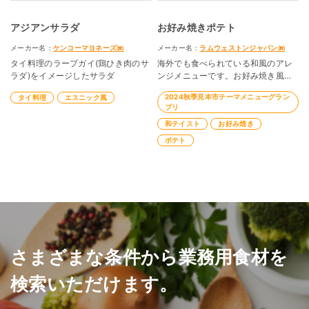
アジアンサラダ
お好み焼きポテト
メーカー名：
ケンコーマヨネーズ㈱
メーカー名：
ラムウェストンジャパン㈱
タイ料理のラープガイ(鶏ひき肉のサ
海外でも食べられている和風のアレ
ラダ)をイメージしたサラダ
ンジメニューです。お好み焼き風の
味付けでどうぞ。
2024秋季見本市テーマメニューグラン
タイ料理
エスニック風
プリ
和テイスト
お好み焼き
ポテト
さまざまな条件から業務用食材を
検索いただけます。