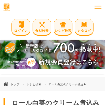
M
ログイン
食材検索
レシピ検索
カタログ
トップ
レシピ検索
ロール白菜のクリーム煮込み
ロール白菜のクリーム煮込み