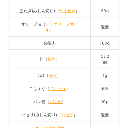
玉ねぎ(みじん切り)（
たまねぎ
）
60g
オリーブ油（
ＥＶオリーブオイ
適量
ル
）
合挽肉
100g
１/２
卵（
鶏卵
）
個
塩1（
海塩
）
1g
こしょう（
こしょう
）
適量
パン粉（
パン粉
）
10g
パセリ(みじん切り)（
パセリ
）
適量
キスコフーズ㈱